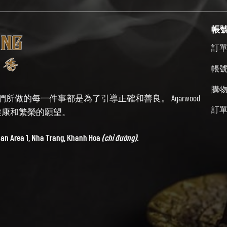
帳
訂
帳
購
始終牢記我們所做的每一件事都是為了引導正確和善良。 Agarwood
訂
帶來健康和繁榮的願望。
ban Area 1, Nha Trang, Khanh Hoa
(chỉ đường).