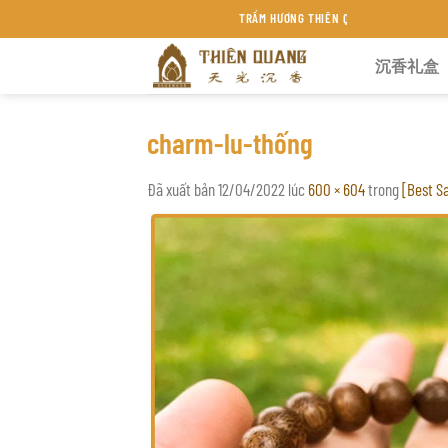
Chuyển
TRẦM HƯƠNG THIÊN QUANG KHÁNH HÒA
đến
沉香礼盒
nội
dung
charm-lu-thống
Đã xuất bản
12/04/2022
lúc
600 × 604
trong
[Best S