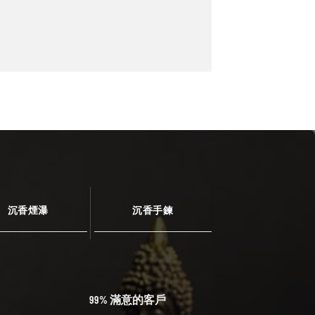
沉香煙瀑
沉香手鍊
99% 滿意的客戶