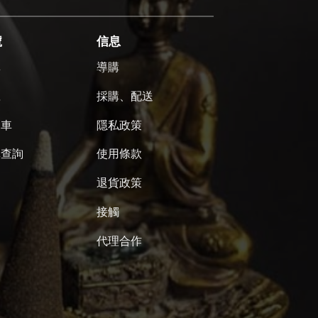
號
信息
單
導購
號
採購、配送
物車
隱私政策
單查詢
使用條款
退貨政策
接觸
代理合作