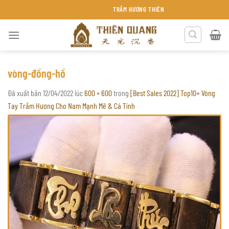
Chuyển
TRẦM HƯƠNG THIÊN QUANG KHÁNH HÒA
đến
nội
dung
vòng-đồng-hồ
Đã xuất bản
12/04/2022
lúc
600 × 600
trong
[Best Sales 2022] Top10+ Vòng
Tay Trầm Hương Cho Nam Mạnh Mẽ & Cá Tính