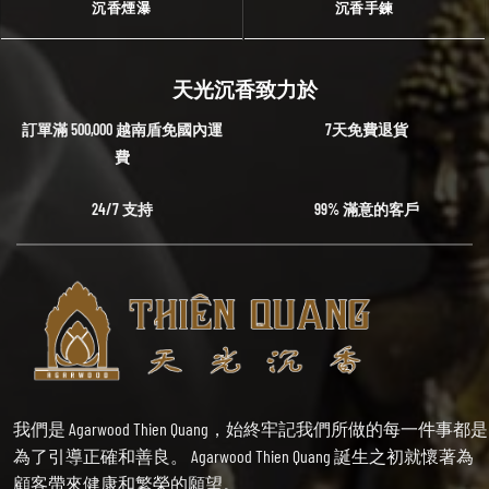
沉香煙瀑
沉香手鍊
天光沉香致力於
訂單滿 500,000 越南盾免國內運
7天免費退貨
費
24/7 支持
99% 滿意的客戶
我們是 Agarwood Thien Quang，始終牢記我們所做的每一件事都是
為了引導正確和善良。 Agarwood Thien Quang 誕生之初就懷著為
顧客帶來健康和繁榮的願望。