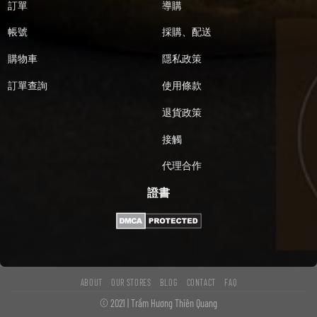
訂單
導購
帳號
採購、配送
購物車
隱私政策
訂單查詢
使用條款
退貨政策
接觸
代理合作
證書
ABOUT
OUR STORES
BLOG
CONTACT
FAQ
© 2021 | Trầm Hương Thiên Quang