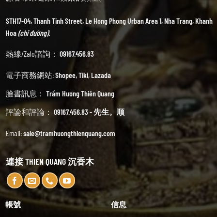
STH17-04, Thanh Tinh Street, Le Hong Phong Urban Area 1, Nha Trang, Khanh
Hoa
(chỉ đường).
熱線/Zalo諮詢：
09167.456.83
電子商務網站:
Shopee
,
Tiki
,
Lazada
臉書訊息：
Trầm Hương Thiên Quang
評論和評論：
09167.456.83 - 先生。顺
Email:
sale@tramhuongthienquang.com
連接 THIEN QUANG 沉香木
帳號
信息