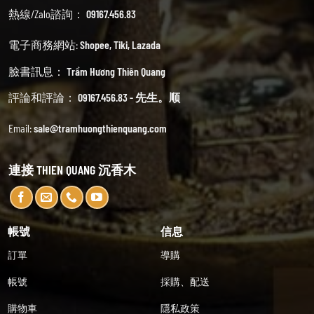
熱線/Zalo諮詢：
09167.456.83
電子商務網站:
Shopee
,
Tiki
,
Lazada
臉書訊息：
Trầm Hương Thiên Quang
評論和評論：
09167.456.83 - 先生。顺
Email:
sale@tramhuongthienquang.com
連接 THIEN QUANG 沉香木
帳號
信息
訂單
導購
帳號
採購、配送
購物車
隱私政策