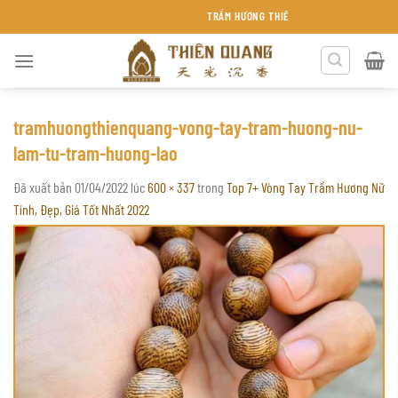
Chuyển
TRẦM HƯƠNG THIÊN QUANG KHÁNH HÒA
đến
nội
dung
tramhuongthienquang-vong-tay-tram-huong-nu-
lam-tu-tram-huong-lao
Đã xuất bản
01/04/2022
lúc
600 × 337
trong
Top 7+ Vòng Tay Trầm Hương Nữ
Tính, Đẹp, Giá Tốt Nhất 2022