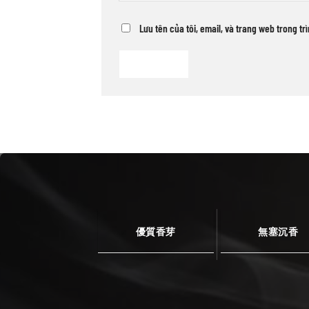
Lưu tên của tôi, email, và trang web trong tr
優質香芽
無塞沉香