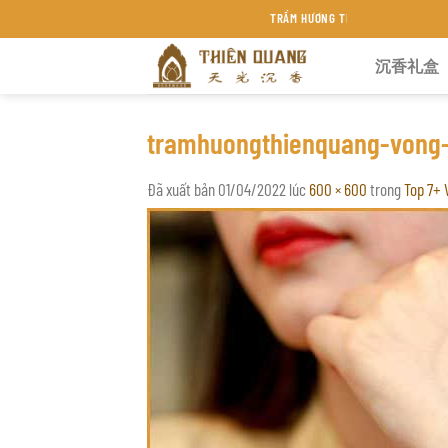
Chuyển
TRẦM HƯƠNG THIÊN QUANG KHÁNH HÒA
đến
沉香礼盒
nội
dung
tramhuongthienquang-vong
Đã xuất bản
01/04/2022
lúc
600 × 600
trong
Top 7+ 