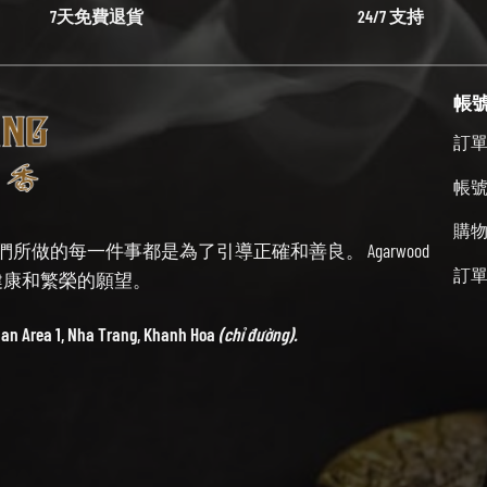
7天免費退貨
24/7 支持
帳
訂
帳
購
始終牢記我們所做的每一件事都是為了引導正確和善良。 Agarwood
訂
帶來健康和繁榮的願望。
ban Area 1, Nha Trang, Khanh Hoa
(chỉ đường).