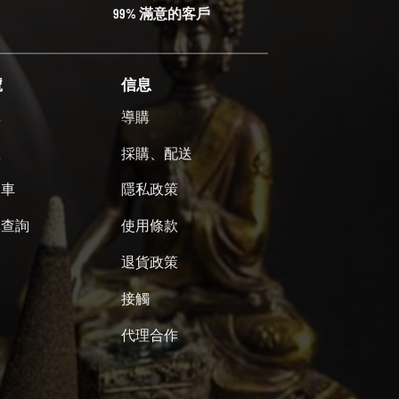
99% 滿意的客戶
號
信息
單
導購
號
採購、配送
物車
隱私政策
單查詢
使用條款
退貨政策
接觸
代理合作