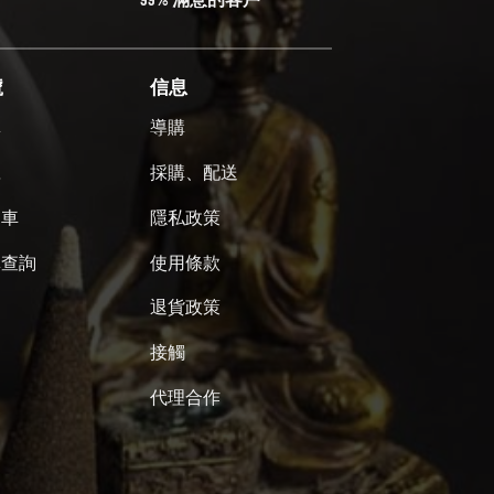
號
信息
單
導購
號
採購、配送
物車
隱私政策
單查詢
使用條款
退貨政策
接觸
代理合作