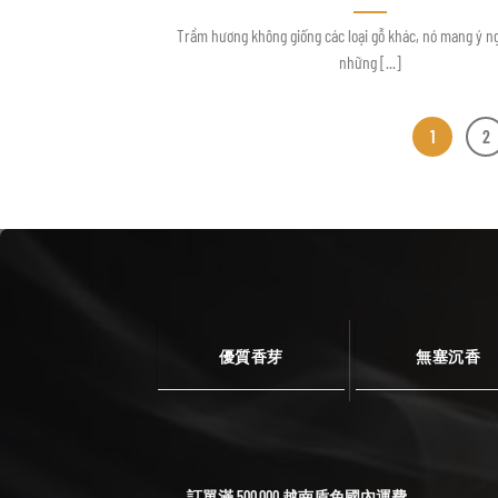
Trầm hương không giống các loại gỗ khác, nó mang ý ng
những [...]
1
2
優質香芽
無塞沉香
訂單滿 500,000 越南盾免國內運費