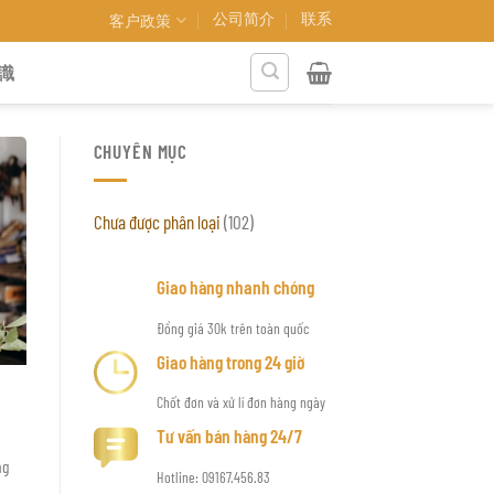
公司简介
联系
客户政策
識
CHUYÊN MỤC
Chưa được phân loại
(102)
Giao hàng nhanh chóng
Đồng giá 30k trên toàn quốc
Giao hàng trong 24 giờ
Chốt đơn và xử lí đơn hàng ngày
Tư vấn bán hàng 24/7
ng
Hotline: 09167.456.83