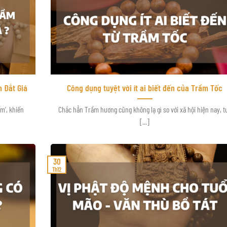
 Đắt Giá
Công dụng tuyệt vời ít ai biết đến của Trầm Tốc
m’, khiến
Chắc hẳn Trầm hương cũng không lạ gì so với xã hội hiện nay, t
[...]
30
Th12