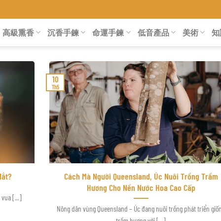
高級熏香
沉香手鍊
命運手鍊
低音產品
美術
知
10
Th5
đắt?
Cách Mà Người Queensland, Úc Nuôi Trồng Trầm
Hương Cho Nền Nước Hoa Cao Cấp
vua [...]
Nông dân vùng Queensland – Úc đang nuôi trồng phát triển giố
trầm hương với [...]