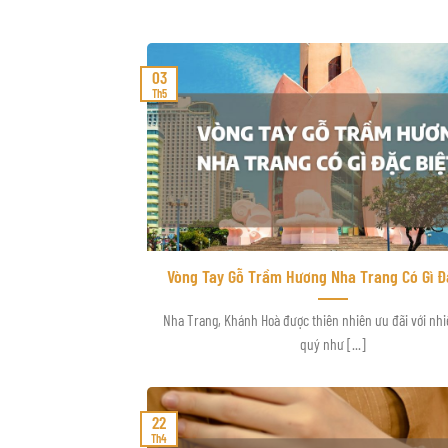
03
Th5
Vòng Tay Gỗ Trầm Hương Nha Trang Có Gì Đ
Nha Trang, Khánh Hoà được thiên nhiên ưu đãi với nhi
quý như [...]
22
Th4