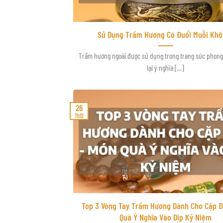
Sử Dụng Trầm Hương Có Đuổi Muỗi Khô
Trầm hương ngoài được sử dụng trong trang sức phon
lại ý nghĩa [...]
26
Th12
Top 3 Vòng Tay Trầm Hương Dành Cho Cặp Đ
Quà Ý Nghĩa Vào Dịp Kỷ Niệm