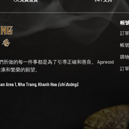
帳
訂
帳
購
始終牢記我們所做的每一件事都是為了引導正確和善良。 Agarwood
訂
帶來健康和繁榮的願望。
ban Area 1, Nha Trang, Khanh Hoa
(chỉ đường).