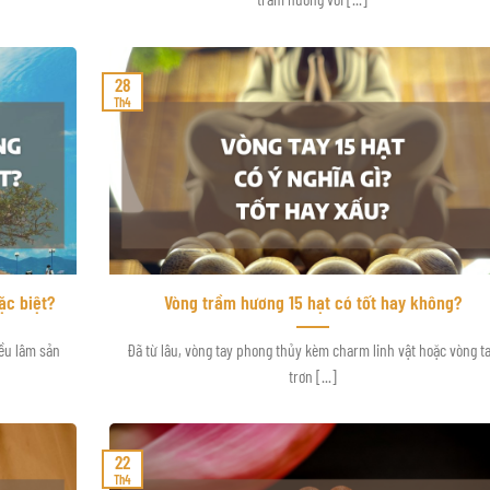
28
Th4
ặc biệt?
Vòng trầm hương 15 hạt có tốt hay không?
ều lâm sản
Đã từ lâu, vòng tay phong thủy kèm charm linh vật hoặc vòng t
trơn [...]
22
Th4