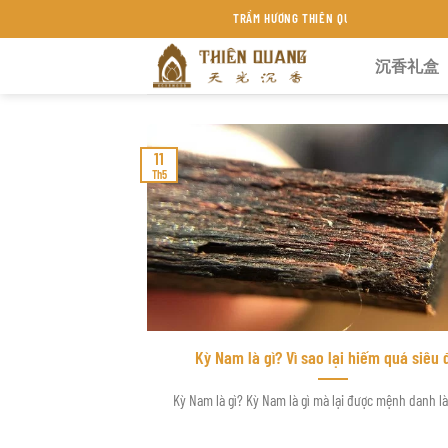
Chuyển
TRẦM HƯƠNG THIÊN QUANG KHÁNH HÒA
đến
沉香礼盒
nội
dung
11
Th5
Kỳ Nam là gì? Vì sao lại hiếm quá siêu 
Kỳ Nam là gì? Kỳ Nam là gì mà lại được mệnh danh là 