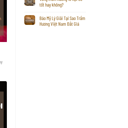
tốt hay không?
Báo Mỹ Lý Giải Tại Sao Trầm
Hương Việt Nam Đắt Giá
uy