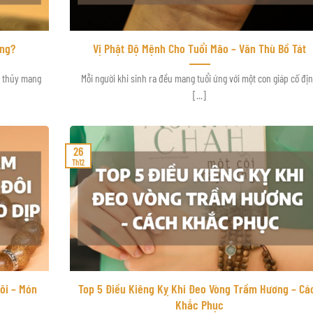
ng?
Vị Phật Độ Mệnh Cho Tuổi Mão – Văn Thù Bồ Tát
g thủy mang
Mỗi người khi sinh ra đều mang tuổi ứng với một con giáp cố đị
[...]
26
Th12
ôi – Món
Top 5 Điều Kiêng Kỵ Khi Đeo Vòng Trầm Hương – Cá
Khắc Phục