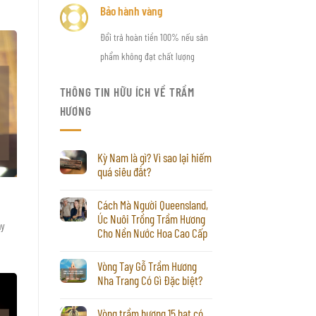
Bảo hành vàng
Đổi trả hoàn tiền 100% nếu sản
phẩm không đạt chất lượng
THÔNG TIN HỮU ÍCH VỀ TRẦM
HƯƠNG
Kỳ Nam là gì? Vì sao lại hiếm
quá siêu đắt?
Cách Mà Người Queensland,
Úc Nuôi Trồng Trầm Hương
ay
Cho Nền Nước Hoa Cao Cấp
Vòng Tay Gỗ Trầm Hương
Nha Trang Có Gì Đặc biệt?
Vòng trầm hương 15 hạt có