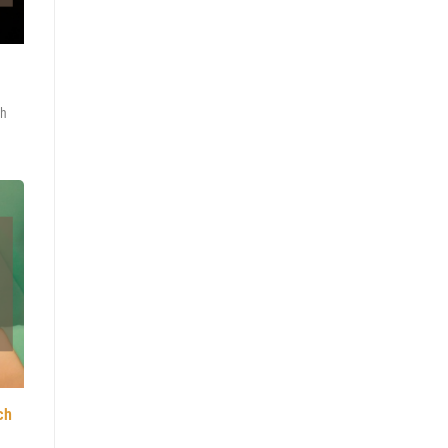
nh
ch