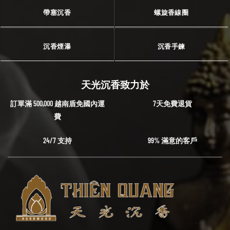
帶塞沉香
螺旋香線圈
沉香煙瀑
沉香手鍊
天光沉香致力於
訂單滿 500,000 越南盾免國內運
7天免費退貨
費
24/7 支持
99% 滿意的客戶