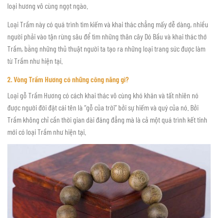
loại hương vô cùng ngọt ngào.
Loại Trầm này có quá trình tìm kiếm và khai thác chẳng mấy dễ dàng, nhiều
người phải vào tận rừng sâu để tìm những thân cây Dó Bầu và khai thác thớ
Trầm, bằng những thủ thuật người ta tạo ra những loại trang sức được làm
từ Trầm như hiện tại.
2. Vòng Trầm Hương có những công năng gì?
Loại gỗ Trầm Hương có cách khai thác vô cùng khó khăn và tất nhiên nó
được người đời đặt cái tên là “gỗ của trời” bởi sự hiếm và quý của nó. Bởi
Trầm không chỉ cần thời gian dài đăng đẳng mà là cả một quá trình kết tinh
mới có loại Trầm như hiện tại.