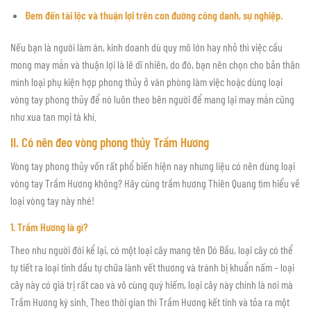
Đem đến tài lộc và thuận lợi trên con đường công danh, sự nghiệp.
Nếu bạn là người làm ăn, kinh doanh dù quy mô lớn hay nhỏ thì việc cầu
mong may mắn và thuận lợi là lẽ dĩ nhiên, do đó, bạn nên chọn cho bản thân
mình loại phụ kiện hợp phong thủy ở văn phòng làm việc hoặc dùng loại
vòng tay phong thủy để nó luôn theo bên người để mang lại may mắn cũng
như xua tan mọi tà khí.
II. Có nên đeo vòng phong thủy Trầm Hương
Vòng tay phong thủy vốn rất phổ biến hiện nay nhưng liệu có nên dùng loại
vòng tay Trầm Hương không? Hãy cùng trầm hương Thiên Quang tìm hiểu về
loại vòng tay này nhé!
1. Trầm Hương là gì?
Theo như người đời kể lại, có một loại cây mang tên Dó Bầu, loại cây có thể
tự tiết ra loại tinh dầu tự chữa lành vết thương và tránh bị khuẩn nấm – loại
cây này có giá trị rất cao và vô cùng quý hiếm, loại cây này chính là nơi mà
Trầm Hương ký sinh. Theo thời gian thì Trầm Hương kết tinh và tỏa ra một