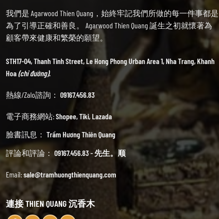
我們是 Agarwood Thien Quang，始終牢記我們所做的每一件事都是
為了引導正確和善良。 Agarwood Thien Quang 誕生之初就懷著為
顧客帶來健康和繁榮的願望。
STH17-04, Thanh Tinh Street, Le Hong Phong Urban Area 1, Nha Trang, Khanh
Hoa
(chỉ đường).
熱線/Zalo諮詢：
09167.456.83
電子商務網站:
Shopee
,
Tiki
,
Lazada
臉書訊息：
Trầm Hương Thiên Quang
評論和評論：
09167.456.83 - 先生。顺
Email:
sale@tramhuongthienquang.com
連接 THIEN QUANG 沉香木