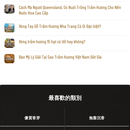
Cách Mà Người Queensland, Úc Nuôi Trồng Trầm Hương Cho Nền
Nước Hoa Cao Cấp
Vòng Tay Gỗ Trầm Hương Nha Trang Có Gì Đặc biệt?
Vòng trầm hương 15 hạt có tốt hay không?
Báo Mỹ Lý Giải Tại Sao Trầm Hương Việt Nam Đắt Giá
最喜歡的類別
優質香芽
無塞沉香