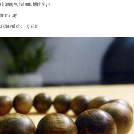
 trường vụ tai nạn, bệnh viện.
iệm ma túy.
khu vui chơi – giải trí.