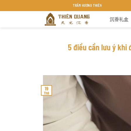
Chuyển
TRẦM HƯƠNG THIÊN QUANG KHÁNH HÒA
đến
沉香礼盒
nội
dung
5 điều cần lưu ý kh
19
Th9