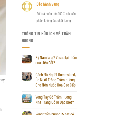
Bảo hành vàng
Đổi trả hoàn tiền 100% nếu sản
phẩm không đạt chất lượng
THÔNG TIN HỮU ÍCH VỀ TRẦM
HƯƠNG
Kỳ Nam là gì? Vì sao lại hiếm
quá siêu đắt?
Cách Mà Người Queensland,
 nay
Úc Nuôi Trồng Trầm Hương
Cho Nền Nước Hoa Cao Cấp
Vòng Tay Gỗ Trầm Hương
Nha Trang Có Gì Đặc biệt?
hi
Vòng trầm hương 15 hạt có