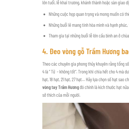
lớn tuổi, lễ khai trương, khánh thành hoặc sàn giao dị
Những cuộc họp quan trọng và mong muốn có thể 
Những buổi lẽ mang tính hòa mình và hạnh phúc, t
Tham gia tại những buổi lễ lớn cầu bình an ở chùa
4. Đeo vòng gỗ Trầm Hương bao
Theo các chuyên gia phong thủy khuyên rằng tổng số h
4 là ” Tử – không tốt”. Trong khi chia hết cho 4 mà dư 
hạt, 18 hạt, 21 hạt, 27 hạt… Hãy lựa chọn số hạt sao 
vòng tay Trầm Hương
đó chính là kích thước hạt nữa
sở thích của mỗi người.