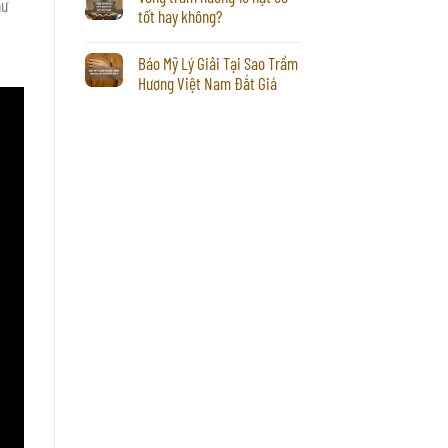
hư
tốt hay không?
Báo Mỹ Lý Giải Tại Sao Trầm
Hương Việt Nam Đắt Giá