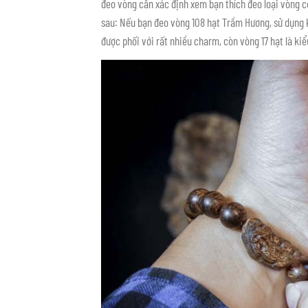
đeo vòng cần xác định xem bạn thích đeo loại vòng c
sau: Nếu bạn đeo vòng 108 hạt Trầm Hương, sử dụng k
được phối với rất nhiều charm, còn vòng 17 hạt là kiể