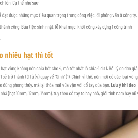
ch lớn. Cụ thể như sau:
đạt được những mục tiêu quan trọng trong công việc, đi phỏng vấn ở công ty.
hành công. Bữa tiệc sinh nhật, lễ khai mạc, khởi công xây dựng 1 công trình.
.
 nhiêu hạt thì tốt
ạt vòng không nên chia hết cho 4, mà tốt nhất là chia 4 dư 1. Bởi lý do đơn giả
1 sẽ trở thành từ Tử (4) quay về “Sinh” (1). Chính vì thế, nên mới có các loại vòng
cho đúng phong thủy, mà lại thỏa mái vừa vặn với cổ tay của bạn.
Lưu ý khi đeo
 nhá (hạt 10mm, 12mm, 14mm), tùy theo cổ tay to hay nhỏ, giới tính nam hay nữ 