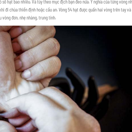
ó số hạt bao nhiều. Và tùy theo mục địch bạn đeo nữa. Ý nghĩa của từng vòng n
hi đi chùa thiền định hoặc cầu an. Vòng 54 hạt được quấn hai vòng trên tay và
u vòng đơn, nhẹ nhàng, trung tính.