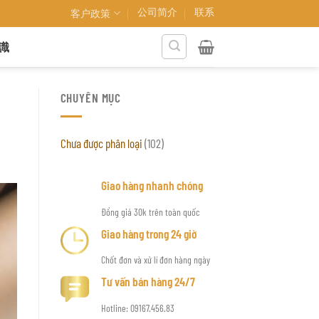
公司简介
联系
客户政策
識
CHUYÊN MỤC
Chưa được phân loại
(102)
Giao hàng nhanh chóng
Đồng giá 30k trên toàn quốc
Giao hàng trong 24 giờ
Chốt đơn và xử lí đơn hàng ngày
Tư vấn bán hàng 24/7
Hotline: 09167.456.83