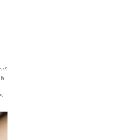
n số
 14
và