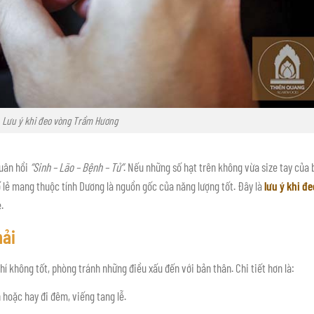
Lưu ý khi đeo vòng Trầm Hương
luân hồi
“Sinh – Lão – Bệnh – Tử”
. Nếu những số hạt trên không vừa size tay của 
số lẻ mang thuộc tính Dương là nguồn gốc của năng lượng tốt. Đây là
lưu ý khi đe
.
hải
í không tốt, phòng tránh những điều xấu đến với bản thân. Chi tiết hơn là:
 hoặc hay đi đêm, viếng tang lễ.