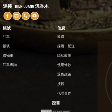
連接 THIEN QUANG 沉香木
帳號
信息
訂單
導購
帳號
採購、配送
購物車
隱私政策
訂單查詢
使用條款
退貨政策
接觸
代理合作
證書