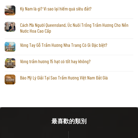
Kỳ Nam là gì? Vì sao lại hiếm quá siêu đắt?
Cách Mà Người Queensland, Úc Nuôi Trồng Trầm Hương Cho Nền
Nước Hoa Cao Cấp
Vòng Tay Gỗ Trầm Hương Nha Trang Có Gì Đặc biệt?
Vòng trầm hương 15 hạt có tốt hay không?
Báo Mỹ Lý Giải Tại Sao Trầm Hương Việt Nam Đắt Giá
最喜歡的類別