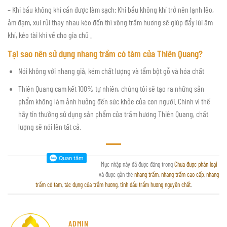
– Khi bầu không khí cần được làm sạch: Khi bầu không khí trở nên lạnh lẽo,
ảm đạm, xui rủi thay nhau kéo đến thì xông trầm hương sẽ giúp đẩy lùi âm
khí, kéo tài khí về cho gia chủ .
Tại sao nên sử dụng
nhang trầm có tăm
của Thiên Quang?
Nói không với nhang giả, kém chất lượng và tẩm bột gỗ và hóa chất
Thiên Quang cam kết 100% tự nhiên, chúng tôi sẽ tạo ra những sản
phẩm không làm ảnh hưởng đến sức khỏe của con người. Chính vì thế
hãy tin thưởng sử dụng sản phẩm của trầm hương Thiên Quang, chất
lượng sẽ nói lên tất cả.
Mục nhập này đã được đăng trong
Chưa được phân loại
và được gắn thẻ
nhang trầm
,
nhang trầm cao cấp
,
nhang
trầm có tăm
,
tác dụng của trầm hương
,
tinh dầu trầm hương nguyên chất
.
ADMIN