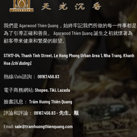
我們是 Agarwood Thien Quang，始終牢記我們所做的每一件事都是
為了引導正確和善良。 Agarwood Thien Quang 誕生之初就懷著為
顧客帶來健康和繁榮的願望。
STH17-04, Thanh Tinh Street, Le Hong Phong Urban Area 1, Nha Trang, Khanh
Hoa
(chỉ đường).
熱線/Zalo諮詢：
09167.456.83
電子商務網站:
Shopee
,
Tiki
,
Lazada
臉書訊息：
Trầm Hương Thiên Quang
評論和評論：
09167.456.83 - 先生。顺
Email:
sale@tramhuongthienquang.com