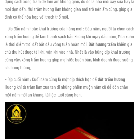
dụng cách xông trầm để làm ấm không gian, dù đó là nhà mới xây sửa hay là
mới dọn đến. Mùi trầm hương làm không gian mới trở nên ấm cúng, giúp gia
đình có thể hòa hợp với trạch thổ mới.
– Dịp đầu năm hoặc khai trương cửa hàng mới : Đầu năm, người ta chọn cách
xông trầm hương để làm thanh sạch bầu không khí ngày đầu năm. Mùa xuân
là thời điểm trời đất bắt đầu vòng tuần hoàn mới.
Đốt hương trầm
khiến gia
chủ thu hút được tài khí, vận khí vào nhà. Nhất là vào hững dịp khai trương
cũng vậy, xông trầm hương giúp mọi việc buôn bán, kinh doanh được suông
sẽ, hang thông.
– Dịp cuối năm : Cuối năm cũng là một dịp thích hợp để
đốt trầm hương
.
Hương khí từ trầm làm xua tan đi những phiền muộn năm cũ để đón chào
một năm mới an khang, tài lộc, tươi sáng hơn.