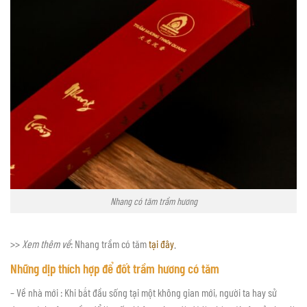
Nhang có tăm trầm hương
>>
Xem thêm về
: Nhang trầm có tăm
tại đây
.
Những dịp thích hợp để
đốt trầm hương có tăm
– Về nhà mới : Khi bắt đầu sống tại một không gian mới, người ta hay sử