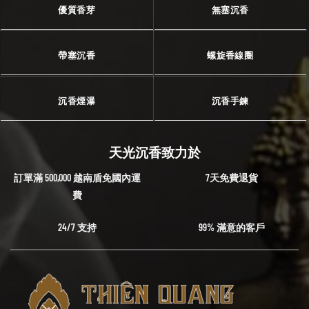
優質香芽
無塞沉香
帶塞沉香
螺旋香線圈
沉香煙瀑
沉香手鍊
天光沉香致力於
訂單滿 500,000 越南盾免國內運
7天免費退貨
費
24/7 支持
99% 滿意的客戶