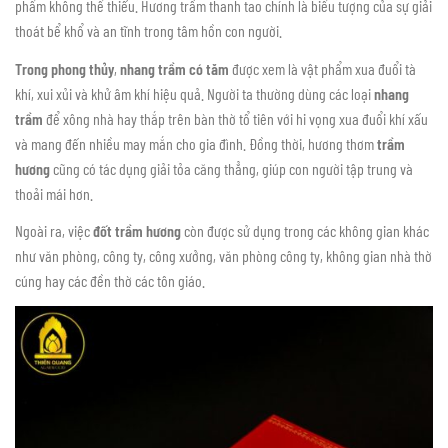
phẩm không thể thiếu. Hương trầm thanh tao chính là biểu tượng của sự giải
thoát bể khổ và an tĩnh trong tâm hồn con người.
Trong phong thủy
,
nhang trầm có tăm
được xem là vật phẩm xua đuổi tà
khí, xui xủi và khử âm khí hiệu quả. Người ta thường dùng các loại
nhang
trầm
để xông nhà hay thắp trên bàn thờ tổ tiên với hi vọng xua đuổi khí xấu
và mang đến nhiều may mắn cho gia đình. Đồng thời, hương thơm
trầm
hương
cũng có tác dụng giải tỏa căng thẳng, giúp con người tập trung và
thoải mái hơn.
Ngoài ra, việc
đốt trầm hương
còn được sử dụng trong các không gian khác
như văn phòng, công ty, công xưởng, văn phòng công ty, không gian nhà thờ
cúng hay các đền thờ các tôn giáo.