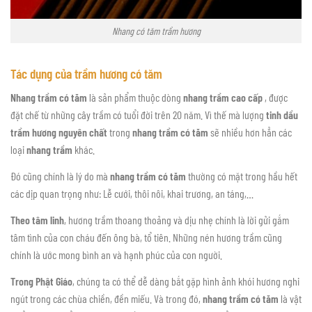
Nhang có tăm trầm hương
Tác dụng của trầm hương
có tăm
Nhang trầm có tăm
là sản phẩm thuộc dòng
nhang trầm cao cấp
, được
đặt chế từ những cây trầm có tuổi đời trên 20 năm. Vì thế mà lượng
tinh dầu
trầm hương nguyên chất
trong
nhang trầm có tăm
sẽ nhiều hơn hẳn các
loại
nhang trầm
khác.
Đó cũng chính là lý do mà
nhang trầm có tăm
thường có mặt trong hầu hết
các dịp quan trọng như: Lễ cưới, thôi nôi, khai trương, an táng,…
Theo tâm linh
, hương trầm thoang thoảng và dịu nhẹ chính là lời gửi gắm
tâm tình của con cháu đến ông bà, tổ tiên. Những nén hương trầm cũng
chính là ước mong bình an và hạnh phúc của con người.
Trong Phật Giáo
, chúng ta có thể dễ dàng bắt gặp hình ảnh khói hương nghi
ngút trong các chùa chiền, đền miếu. Và trong đó,
nhang trầm có tăm
là vật