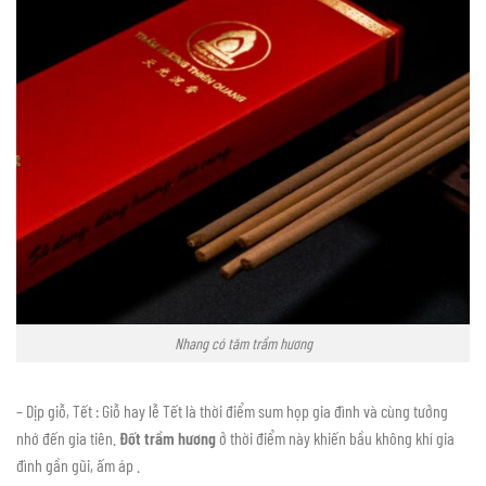
Nhang có tăm trầm hương
– Dịp giỗ, Tết : Giỗ hay lễ Tết là thời điểm sum họp gia đình và cùng tưởng
nhớ đến gia tiên.
Đốt trầm hương
ở thời điểm này khiến bầu không khí gia
đình gần gũi, ấm áp .