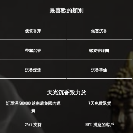
最喜歡的類別
優質香芽
無塞沉香
帶塞沉香
螺旋香線圈
沉香煙瀑
沉香手鍊
天光沉香致力於
訂單滿 500,000 越南盾免國內運
7天免費退貨
費
24/7 支持
99% 滿意的客戶