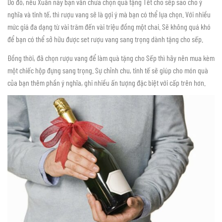
Do đó, nếu Xuân này bạn vẫn chưa chọn quà tặng Tết cho sếp sao cho ý
nghĩa và tinh tế, thì rượu vang sẽ là gợi ý mà bạn có thể lựa chọn. Với nhiều
mức giá đa dạng từ vài trăm đến vài triệu đồng một chai. Sẽ không quá khó
để bạn có thể sở hữu được set rượu vang sang trọng dành tặng cho sếp.
Đồng thời, đã chọn rượu vang để làm quà tặng cho Sếp thì hãy nên mua kèm
một chiếc hộp đựng sang trọng. Sự chỉnh chu, tinh tế sẽ giúp cho món quà
của bạn thêm phần ý nghĩa, ghi nhiều ấn tượng đặc biệt với cấp trên hơn.