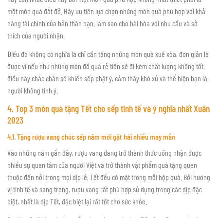
một món quà đắt đỏ. Hãy ưu tiên lựa chọn những món quà phù hợp với khả
năng tài chính của bản thân bạn, làm sao cho hài hòa với nhu cầu và sở
thích của người nhận.
Điều đó không có nghĩa là chỉ cần tặng những món quà xuề xòa, đơn giản là
được vì nếu như những món đồ quá rẻ tiền sẽ đi kèm chất lượng không tốt,
điều này chắc chắn sẽ khiến sếp phật ý, cảm thấy khó xử và thể hiện bạn là
người không tinh ý.
4. Top 3 món quà tặng Tết cho sếp tinh tế và ý nghĩa nhất Xuân
2023
4.1. Tặng rượu vang chúc sếp năm mới gặt hái nhiều may mắn
Vào những năm gần đây, rượu vang đang trở thành thức uống nhận được
nhiều sự quan tâm của người Việt và trở thành vật phẩm quà tặng quen
thuộc đến nỗi trong mọi dịp lễ, Tết đều có mặt trong mỗi hộp quà. Bởi hương
vị tinh tế và sang trọng, rượu vang rất phù hợp sử dụng trong các dịp đặc
biệt, nhất là dịp Tết, đặc biệt lại rất tốt cho sức khỏe.