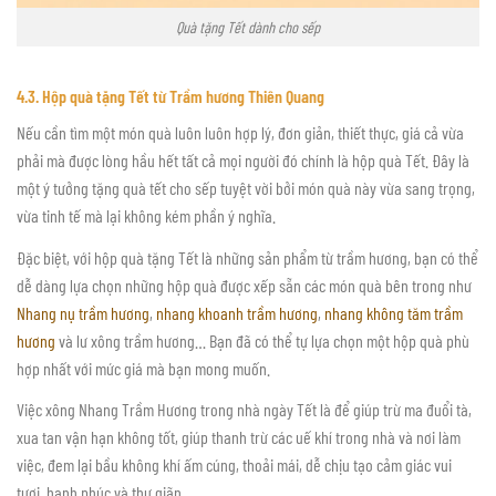
Quà tặng Tết dành cho sếp
4.3. Hộp quà tặng Tết từ Trầm hương Thiên Quang
Nếu cần tìm một món quà luôn luôn hợp lý, đơn giản, thiết thực, giá cả vừa
phải mà được lòng hầu hết tất cả mọi người đó chính là hộp quà Tết. Đây là
một ý tưởng tặng quà tết cho sếp tuyệt vời bởi món quà này vừa sang trọng,
vừa tinh tế mà lại không kém phần ý nghĩa.
Đặc biệt, với hộp quà tặng Tết là những sản phẩm từ trầm hương, bạn có thể
dễ dàng lựa chọn những hộp quà được xếp sẵn các món quà bên trong như
Nhang nụ trầm hương
,
nhang khoanh trầm hương
,
nhang không tăm trầm
hương
và lư xông trầm hương… Bạn đã có thể tự lựa chọn một hộp quà phù
hợp nhất với mức giá mà bạn mong muốn.
Việc xông Nhang Trầm Hương trong nhà ngày Tết là để giúp trừ ma đuổi tà,
xua tan vận hạn không tốt, giúp thanh trừ các uế khí trong nhà và nơi làm
việc, đem lại bầu không khí ấm cúng, thoải mái, dễ chịu tạo cảm giác vui
tươi, hạnh phúc và thư giãn.