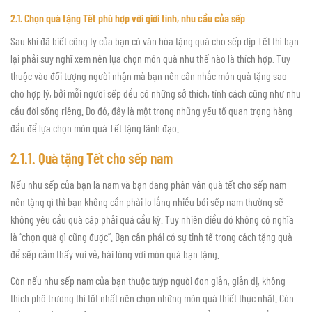
2.1.
Chọn quà tặng Tết phù hợp với giới tính, nhu cầu của sếp
Sau khi đã biết công ty của bạn có văn hóa tặng quà cho sếp dịp Tết thì bạn
lại phải suy nghĩ xem nên lựa chọn món quà như thế nào là thích hợp. Tùy
thuộc vào đối tượng người nhận mà bạn nên cân nhắc món quà tặng sao
cho hợp lý, bởi mỗi người sếp đều có những sở thích, tính cách cũng như nhu
cầu đời sống riêng. Do đó, đây là một trong những yếu tố quan trọng hàng
đầu để lựa chọn món quà Tết tặng lãnh đạo.
2.1.1. Quà tặng Tết cho sếp nam
Nếu như sếp của bạn là nam và bạn đang phân vân quà tết cho sếp nam
nên tặng gì thì bạn không cần phải lo lắng nhiều bởi sếp nam thường sẽ
không yêu cầu quà cáp phải quá cầu kỳ. Tuy nhiên điều đó không có nghĩa
là “chọn quà gì cũng được”. Bạn cần phải có sự tinh tế trong cách tặng quà
để sếp cảm thấy vui vẻ, hài lòng với món quà bạn tặng.
Còn nếu như sếp nam của bạn thuộc tuýp người đơn giản, giản dị, không
thích phô trương thì tốt nhất nên chọn những món quà thiết thực nhất. Còn