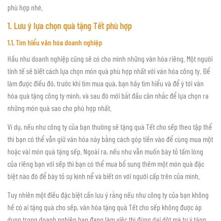
phù hợp nhé.
1. Lưu ý lựa chọn quà tặng Tết phù hợp
1.1.
Tìm hiểu văn hóa doanh nghiệp
Hầu như doanh nghiệp cũng sẽ có cho mình những văn hóa riêng. Một người
tinh tế sẽ biết cách lựa chọn món quà phù hợp nhất với văn hóa công ty. Để
làm được điều đó, trước khi tìm mua quà, bạn hãy tìm hiểu và để ý tới văn
hóa quà tặng công ty mình, và sau đó mới bắt đầu cân nhắc để lựa chọn ra
những món quà sao cho phù hợp nhất.
Ví dụ, nếu như công ty của bạn thường sẽ tặng quà Tết cho sếp theo tập thể
thì bạn có thể vẫn giữ văn hóa này bằng cách góp tiền vào để cùng mua một
hoặc vài món quà tặng sếp. Ngoài ra, nếu như vẫn muốn bày tỏ tấm lòng
của riêng bạn với sếp thì bạn có thể mua bổ sung thêm một món quà đặc
biệt nào đó để bày tỏ sự kính nể và biết ơn với người cấp trên của mình.
Tuy nhiên một điều đặc biệt cần lưu ý rằng nếu như công ty của bạn không
hề có ai tặng quà cho sếp, văn hóa tặng quà Tết cho sếp không được áp
dụng trong doanh nghiệp bạn đang làm việc thì đừng dại dột mà tự ý tặng