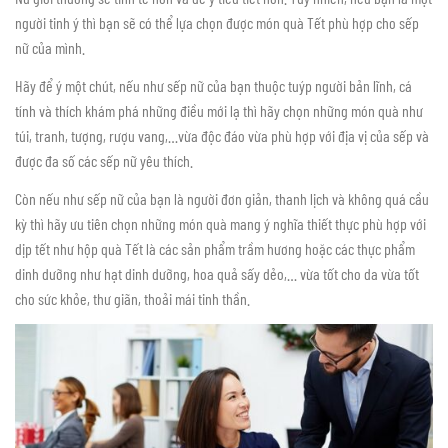
người tinh ý thì bạn sẽ có thể lựa chọn được món quà Tết phù hợp cho sếp
nữ của mình.
Hãy để ý một chút, nếu như sếp nữ của bạn thuộc tuýp người bản lĩnh, cá
tính và thích khám phá những điều mới lạ thì hãy chọn những món quà như
túi, tranh, tượng, rượu vang,…vừa độc đáo vừa phù hợp với địa vị của sếp và
được đa số các sếp nữ yêu thích.
Còn nếu như sếp nữ của bạn là người đơn giản, thanh lịch và không quá cầu
kỳ thì hãy ưu tiên chọn những món quà mang ý nghĩa thiết thực phù hợp với
dịp tết như hộp quà Tết là các sản phẩm trầm hương hoặc các thực phẩm
dinh dưỡng như hạt dinh dưỡng, hoa quả sấy dẻo,… vừa tốt cho da vừa tốt
cho sức khỏe, thư giãn, thoải mái tinh thần.