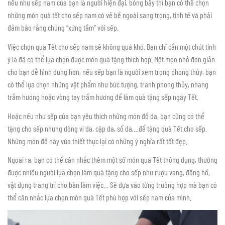
nếu như sếp nam của bạn là người hiện đại, bóng bẩy thì bạn có thể chọn
những món quà tết cho sếp nam có vẻ bề ngoài sang trọng, tinh tế và phải
đảm bảo rằng chúng “xứng tầm” với sếp.
Việc chọn quà Tết cho sếp nam sẽ không quá khó. Bạn chỉ cần một chút tinh
ý là đã có thể lựa chọn được món quà tặng thích hợp. Một mẹo nhỏ đơn giản
cho bạn dễ hình dung hơn, nếu sếp bạn là người xem trọng phong thủy, bạn
có thể lựa chọn những vật phẩm như bức tượng, tranh phong thủy, nhang
trầm hương hoặc vòng tay trầm hương để làm quà tặng sếp ngày Tết.
Hoặc nếu như sếp của bạn yêu thích những món đồ da, bạn cũng có thể
tặng cho sếp nhưng dòng ví da, cặp da, sổ da,…để tặng quà Tết cho sếp.
Những món đồ này vừa thiết thực lại có những ý nghĩa rất tốt đẹp.
Ngoài ra, bạn có thể cân nhắc thêm một số món quà Tết thông dụng, thường
được nhiều người lựa chọn làm quà tặng cho sếp như rượu vang, đồng hồ,
vật dụng trang trí cho bàn làm việc… Sẽ dựa vào từng trường hợp mà bạn có
thể cân nhắc lựa chọn món quà Tết phù hợp với sếp nam của mình.