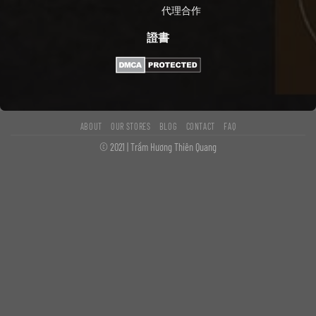
代理合作
證書
ABOUT
OUR STORES
BLOG
CONTACT
FAQ
© 2021 | Trầm Hương Thiên Quang