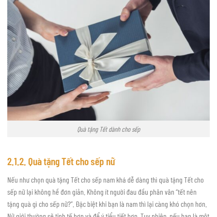
Quà tặng Tết dành cho sếp
2.1.2. Quà tặng Tết cho sếp nữ
Nếu như chọn quà tặng Tết cho sếp nam khá dễ dàng thì quà tặng Tết cho
sếp nữ lại không hề đơn giản. Không ít người đau đầu phân vân “tết nên
tặng quà gì cho sếp nữ?”. Đặc biệt khi bạn là nam thì lại càng khó chọn hơn.
Nữ giới thường sẽ tinh tế hơn và để ý tiểu tiết hơn. Tuy nhiên, nếu bạn là một