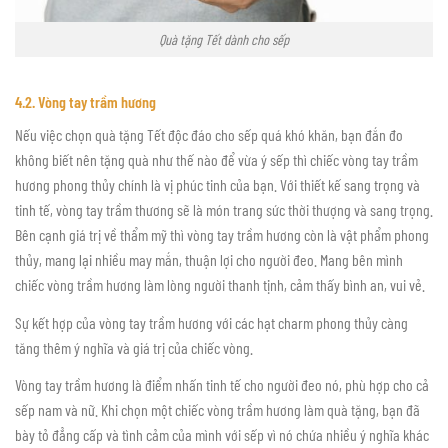
Quà tặng Tết dành cho sếp
4.2. Vòng tay trầm hương
Nếu việc chọn quà tặng Tết độc đáo cho sếp quá khó khăn, bạn đắn đo
không biết nên tặng quà như thế nào để vừa ý sếp thì chiếc vòng tay trầm
hương phong thủy chính là vị phúc tinh của bạn. Với thiết kế sang trọng và
tinh tế, vòng tay trầm thương sẽ là món trang sức thời thượng và sang trọng.
Bên cạnh giá trị về thẩm mỹ thì vòng tay trầm hương còn là vật phẩm phong
thủy, mang lại nhiều may mắn, thuận lợi cho người đeo. Mang bên mình
chiếc vòng trầm hương làm lòng người thanh tịnh, cảm thấy bình an, vui vẻ.
Sự kết hợp của vòng tay trầm hương với các hạt charm phong thủy càng
tăng thêm ý nghĩa và giá trị của chiếc vòng.
Vòng tay trầm hương là điểm nhấn tinh tế cho người đeo nó, phù hợp cho cả
sếp nam và nữ. Khi chọn một chiếc vòng trầm hương làm quà tặng, bạn đã
bày tỏ đẳng cấp và tình cảm của mình với sếp vì nó chứa nhiều ý nghĩa khác