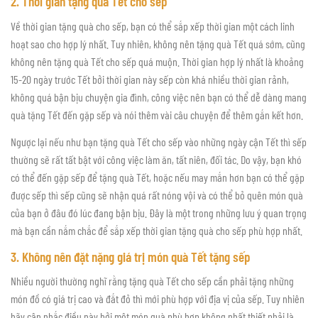
2. Thời gian tặng quà Tết cho sếp
Về thời gian tặng quà cho sếp, bạn có thể sắp xếp thời gian một cách linh
hoạt sao cho hợp lý nhất. Tuy nhiên, không nên tặng quà Tết quá sớm, cũng
không nên tặng quà Tết cho sếp quá muộn. Thời gian hợp lý nhất là khoảng
15-20 ngày trước Tết bởi thời gian này sếp còn khá nhiều thời gian rảnh,
không quá bận bịu chuyện gia đình, công việc nên bạn có thể dễ dàng mang
quà tặng Tết đến gặp sếp và nói thêm vài câu chuyện để thêm gắn kết hơn.
Ngược lại nếu như bạn tặng quà Tết cho sếp vào những ngày cận Tết thì sếp
thường sẽ rất tất bật với công việc làm ăn, tất niên, đối tác. Do vậy, bạn khó
có thể đến gặp sếp để tặng quà Tết, hoặc nếu may mắn hơn bạn có thể gặp
được sếp thì sếp cũng sẽ nhận quá rất nóng vội và có thể bỏ quên món quà
của bạn ở đâu đó lúc đang bận bịu. Đây là một trong những lưu ý quan trọng
mà bạn cần nắm chắc để sắp xếp thời gian tặng quà cho sếp phù hợp nhất.
3. Không nên đặt nặng giá trị món quà Tết tặng sếp
Nhiều người thường nghĩ rằng tặng quà Tết cho sếp cần phải tặng những
món đồ có giá trị cao và đắt đỏ thì mới phù hợp với địa vị của sếp. Tuy nhiên
hãy cân nhắc điều này bởi một món quà phù hợp không nhất thiết phải là