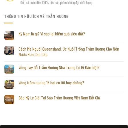
Đổi trả hoàn tiền 100% nếu sản phẩm không đạt chất lượng
THÔNG TIN HỮU ÍCH VỀ TRẦM HƯƠNG
Kỳ Nam là gì? Vì sao lại hiếm quá siêu đắt?
Cách Mà Người Queensland, Úc Nuôi Trồng Trầm Hương Cho Nền
Nước Hoa Cao Cấp
Vòng Tay Gỗ Trầm Hương Nha Trang Có Gì Đặc biệt?
Vòng trầm hương 15 hạt có tốt hay không?
Báo Mỹ Lý Giải Tại Sao Trầm Hương Việt Nam Đắt Giá