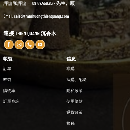
評論和評論：
09167.456.83 - 先生。顺
Email:
sale@tramhuongthienquang.com
連接 THIEN QUANG 沉香木
帳號
信息
訂單
導購
帳號
採購、配送
購物車
隱私政策
訂單查詢
使用條款
退貨政策
接觸