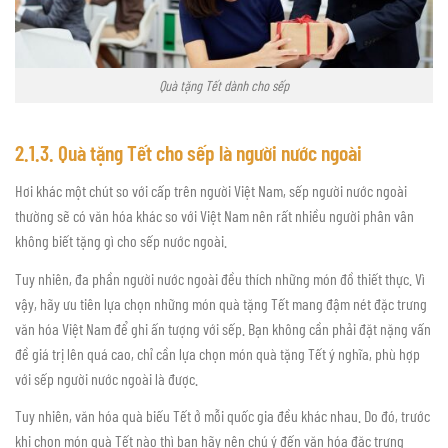
Quà tặng Tết dành cho sếp
2.1.3. Quà tặng Tết cho sếp là người nước ngoài
Hơi khác một chút so với cấp trên người Việt Nam, sếp người nước ngoài
thường sẽ có văn hóa khác so với Việt Nam nên rất nhiều người phân vân
không biết tặng gì cho sếp nước ngoài.
Tuy nhiên, đa phần người nước ngoài đều thích những món đồ thiết thực. Vì
vậy, hãy ưu tiên lựa chọn những món quà tặng Tết mang đậm nét đặc trưng
văn hóa Việt Nam để ghi ấn tượng với sếp. Bạn không cần phải đặt nặng vấn
đề giá trị lên quá cao, chỉ cần lựa chọn món quà tặng Tết ý nghĩa, phù hợp
với sếp người nước ngoài là được.
Tuy nhiên, văn hóa quà biếu Tết ở mỗi quốc gia đều khác nhau. Do đó, trước
khi chọn món quà Tết nào thì bạn hãy nên chú ý đến văn hóa đặc trưng