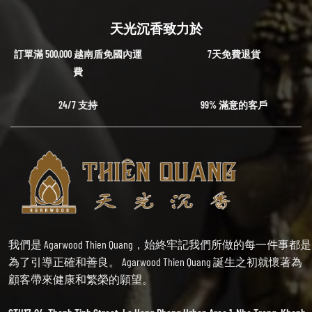
天光沉香致力於
訂單滿 500,000 越南盾免國內運
7天免費退貨
費
24/7 支持
99% 滿意的客戶
我們是 Agarwood Thien Quang，始終牢記我們所做的每一件事都是
為了引導正確和善良。 Agarwood Thien Quang 誕生之初就懷著為
顧客帶來健康和繁榮的願望。