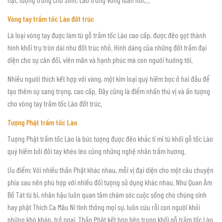
Vòng tay trầm tốc Lào đốt trúc
Là loại vòng tay được làm từ gỗ trầm tốc Lào cao cấp, được đẽo gọt thành
hình khối trụ tròn dài như đốt trúc nhỏ. Hình dáng của những đốt trầm đại
diện cho sự cân đối, viên mãn và hạnh phúc mà con người hướng tới.
Nhiều người thích kết hợp với vàng, một kim loại quý hiếm bọc ở hai đầu để
tạo thêm sự sang trọng, cao cấp. Đây cũng là điểm nhấn thú vị và ấn tượng
cho vòng tay trầm tốc Lào đốt trúc.
Tượng Phật trầm tốc Lào
Tượng Phật trầm tốc Lào là bức tượng được đẽo khắc tỉ mỉ từ khối gỗ tốc Lào
quý hiếm bởi đôi tay khéo léo cũng những nghệ nhân trầm hương.
Ưu điểm: Với nhiều thần Phật khác nhau, mỗi vị đại diện cho một câu chuyện
phía sau nên phù hợp với nhiều đối tượng sử dụng khác nhau. Như Quan Âm
Bồ Tát từ bi, nhân hậu luôn quan tâm chăm sóc cuộc sống cho chúng sinh
hay phật Thích Ca Mâu Ni tinh thông mọi sự, luôn cứu rỗi con người khỏi
những khó khăn, trở ngại. Thần Phật kết hợp bên trong khối gỗ trầm tốc Lào