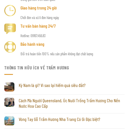
Giao hàng trong 24 giờ
Chốt đơn và xử lí đơn hàng ngày
Tư vấn bán hàng 24/7
Hotline: 09167.456.83
Bảo hành vàng
Đổi trả hoàn tiền 100% nếu sản phẩm không đạt chất lượng
THÔNG TIN HỮU ÍCH VỀ TRẦM HƯƠNG
Kỳ Nam là gì? Vì sao lại hiếm quá siêu đắt?
Cách Mà Người Queensland, Úc Nuôi Trồng Trầm Hương Cho Nền
Nước Hoa Cao Cấp
Vòng Tay Gỗ Trầm Hương Nha Trang Có Gì Đặc biệt?