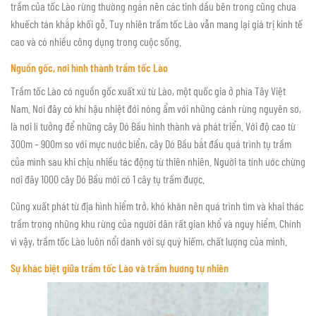
trầm của tốc Lào rừng thường ngắn nên các tinh dầu bên trong cũng chưa
khuếch tán khắp khối gỗ. Tuy nhiên trầm tốc Lào vẫn mang lại giá trị kinh tế
cao và có nhiều công dụng trong cuộc sống.
Nguồn gốc, nơi hình thành trầm tốc Lào
Trầm tốc Lào có nguồn gốc xuất xứ từ Lào, một quốc gia ở phía Tây Việt
Nam. Nơi đây có khí hậu nhiệt đới nóng ẩm với những cánh rừng nguyên sơ,
là nơi lí tưởng để những cây Dó Bầu hình thành và phát triển. Với độ cao từ
300m – 900m so với mực nước biển, cây Dó Bầu bắt đầu quá trình tụ trầm
của mình sau khi chịu nhiều tác động từ thiên nhiên. Người ta tính ước chừng
nơi đây 1000 cây Dó Bầu mới có 1 cây tụ trầm được.
Cũng xuất phát từ địa hình hiểm trở, khó khăn nên quá trình tìm và khai thác
trầm trong những khu rừng của người dân rất gian khổ và nguy hiểm. Chính
vì vậy, trầm tốc Lào luôn nổi danh với sự quý hiếm, chất lượng của mình.
Sự khác biệt giữa trầm tốc Lào và trầm hương tự nhiên