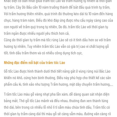
Khác biệt cơ bản nhất giữa trầm tốc Lào và trầm hương tự nhiên là thời gian
tụ trầm. Cây Dó Bầu cần 10 năm trưởng thành để bắt đầu quá trình tụ trầm.
Với trầm hương thiên nhiên, quá trình đó thường kéo dài từ 10 năm đến hàng
chục, hàng trăm năm. Điều đó khó đáp ứng được nhu cầu ngày càng cao của
con người về trầm quý trong tự nhiên. Do đó, trầm tốc Lào với thời gian tụ
trầm ngắn được nhiều người yêu thích hơn cả.
Cũng do thời gian tụ trầm mà tốc rừng Lào sẽ có ít tinh dầu hơn so với trầm
hương tự nhiên. Tuy nhiên trầm tốc Lào vẫn có giá trị cao vì chất lượng gỗ
tốt, tinh dầu trầm thơm và có nhiều công dụng tích cực.
Những đặc điểm nổi bật của trầm tốc Lào
Gỗ tốc Lào được hình thành dưới thời tiết nắng gắt ở vùng rừng núi Bắc Lào
khiến nó khô, cứng hơn bình thường. Điều này phù hợp cho thiết kế các sản
phẩm cầu kì, tinh xảo như tượng Trầm hương, mặt dây chuyền trầm hương,…
Trầm tốc Lào màu gỗ vàng nhạt pha lẫn xám, dễ dàng quan sát nhận diện
bằng mắt. Thớ gỗ tốc Lào mảnh và đều nhau, thường đan xen thành từng
thớ dài, bên trong có nhiều lỗ nhỏ li ti sẫm màu chứa tinh dầu. Trầm tốc có
thời gian tụ trầm càng dài thì màu gỗ sẽ càng sẫm màu, đường vân càng rõ