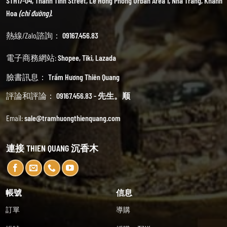
STH17-04, Thanh Tinh Street, Le Hong Phong Urban Area 1, Nha Trang, Khanh
Hoa
(chỉ đường).
熱線/Zalo諮詢：
09167.456.83
電子商務網站:
Shopee
,
Tiki
,
Lazada
臉書訊息：
Trầm Hương Thiên Quang
評論和評論：
09167.456.83 - 先生。顺
Email:
sale@tramhuongthienquang.com
連接 THIEN QUANG 沉香木
帳號
信息
訂單
導購