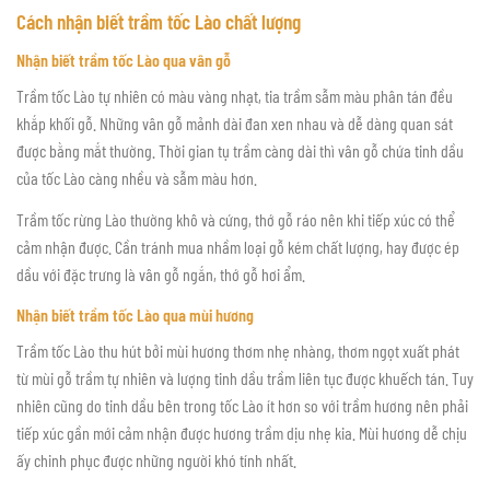
Cách nhận biết trầm tốc Lào chất lượng
Nhận biết trầm tốc Lào qua vân gỗ
Trầm tốc Lào tự nhiên có màu vàng nhạt, tia trầm sẫm màu phân tán đều
khắp khối gỗ. Những vân gỗ mảnh dài đan xen nhau và dễ dàng quan sát
được bằng mắt thường. Thời gian tụ trầm càng dài thì vân gỗ chứa tinh dầu
của tốc Lào càng nhều và sẫm màu hơn.
Trầm tốc rừng Lào thường khô và cứng, thớ gỗ ráo nên khi tiếp xúc có thể
cảm nhận được. Cần tránh mua nhầm loại gỗ kém chất lượng, hay được ép
dầu với đặc trưng là vân gỗ ngắn, thớ gỗ hơi ẩm.
Nhận biết trầm tốc Lào qua mùi hương
Trầm tốc Lào thu hút bởi mùi hương thơm nhẹ nhàng, thơm ngọt xuất phát
từ mùi gỗ trầm tự nhiên và lượng tinh dầu trầm liên tục được khuếch tán. Tuy
nhiên cũng do tinh dầu bên trong tốc Lào ít hơn so với trầm hương nên phải
tiếp xúc gần mới cảm nhận được hương trầm dịu nhẹ kia. Mùi hương dễ chịu
ấy chinh phục được những người khó tính nhất.