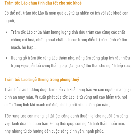
Trầm tốc Lào chứa tinh dầu tốt cho sức khoẻ
Có thể nói, trầm tốc Lào là món quà quý từ tự nhiên có ích với sức khoẻ con
người.
Trầm tốc Lào chứa hàm lượng lượng tinh dầu trầm cao cùng các chất
chống oxi hoá, những hoạt chất tích cực trong điều trị các bệnh về tim
mạch, hô hấp,…
Hương gỗ trầm tốc rừng Lào thơm nhẹ, nồng ấm cũng giúp ích rất nhiều
trọng việc giải toả căng thẳng, áp lực, tạo sự thư thái cho người tiếp xúc.
Trầm tốc Lào là gỗ thiêng trong phong thuỷ
Trầm tốc Lào thường được biết đến với khả năng bảo vệ con người, mang lại
bình an may mắn. Vì xuất phát của tốc Lào là từ vùng núi cao hiểm trở, nơi
chứa đựng linh khí mạnh mẽ được bồi tụ bởi rừng già ngàn năm.
Tốc rừng Lào còn mang lại tài lộc, công danh thuận lợi cho người làm công
việc kinh doanh, buôn bán. Đồng thời giúp con người tinh thần thoải mái,
nhẹ nhàng từ đó hướng đến cuộc sống bình yên, hạnh phúc.