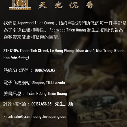
我們是 Agarwood Thien Quang，始終牢記我們所做的每一件事都是
為了引導正確和善良。 Agarwood Thien Quang 誕生之初就懷著為
顧客帶來健康和繁榮的願望。
STH17-04, Thanh Tinh Street, Le Hong Phong Urban Area 1, Nha Trang, Khanh
Hoa
(chỉ đường).
熱線/Zalo諮詢：
09167.456.83
電子商務網站:
Shopee
,
Tiki
,
Lazada
臉書訊息：
Trầm Hương Thiên Quang
評論和評論：
09167.456.83 - 先生。顺
Email:
sale@tramhuongthienquang.com