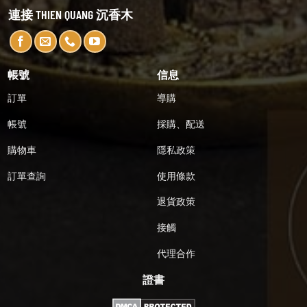
連接 THIEN QUANG 沉香木
帳號
信息
訂單
導購
帳號
採購、配送
購物車
隱私政策
訂單查詢
使用條款
退貨政策
接觸
代理合作
證書