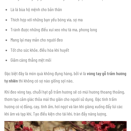
Là lá bùa hộ mệnh cho bản thân
Thích hợp với những bạn yếu bóng vía, sợ ma
Tránh được những điều xui xeo như tà ma, phong long
Mang lại may mắn cho người đeo
Tốt cho sức khỏe, điều hòa khí huyết
Giảm căng thẳng mệt mỏi
Đặc biệt đây là món quà không đụng hàng, bởi vì là
vòng tay gỗ trầm hương
tự nhiên
thì không có sợ nào giống sợi nào.
Khi đeo vòng tay, chuỗi hạt gỗ trầm hương sẽ có mùi hương thoang thoảng,
thơm tạo cảm giác thỏa mái thư giãn cho người sử dụng. Đặc tính trầm
hương có vị đắng, cay, tính ấm, hơi ngọt và làn khí giáng xuống đẩy lùi các
khí âm và tạp khí. Tạo điều kiện cho tài khí, tràn đầy năng lượng.