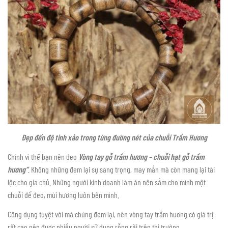
Đẹp đến độ tinh xảo trong từng đường nét của chuỗi Trầm Hương
Chính vì thế bạn nên đeo
Vòng tay gỗ trầm hương – chuỗi hạt gỗ trầm
hương”
. Không những đem lại sự sang trọng, may mắn mà còn mang lại tài
lộc cho gia chủ. Những người kinh doanh làm ăn nên sắm cho mình một
chuỗi để đeo, mùi hương luôn bên mình.
Công dụng tuyệt vời mà chúng đem lại, nên vòng tay trầm hương có giá trị
rất cao nên được nhiều người sử dụng rỗng rãi trên thị trường.