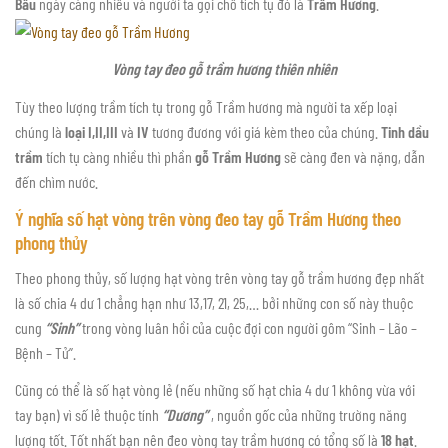
Bầu
ngày càng nhiều và người ta gọi chỗ tích tụ đó là
Trầm Hương
.
Vòng tay đeo gỗ trầm hương thiên nhiên
Tùy theo lượng trầm tích tụ trong gỗ Trầm hương mà người ta xếp loại
chúng là
loại I,II,III
và
IV
tương đương với giá kèm theo của chúng.
Tinh dầu
trầm
tích tụ càng nhiều thì phần
gỗ Trầm Hương
sẽ càng đen và nặng, dẫn
đến chìm nước.
Ý nghĩa số hạt vòng trên vòng đeo tay gỗ Trầm Hương theo
phong thủy
Theo phong thủy, số lượng hạt vòng trên vòng tay gỗ trầm hương đẹp nhất
là số chia 4 dư 1 chẳng hạn như 13,17, 21, 25,… bởi những con số này thuộc
cung
“Sinh”
trong vòng luân hồi của cuộc đợi con người gôm “Sinh – Lão –
Bệnh – Tử”.
Cũng có thể là số hạt vòng lẻ (nếu những số hạt chia 4 dư 1 không vừa với
tay bạn) vì số lẻ thuộc tính
“Dương”
, nguồn gốc của những trường năng
lượng tốt. Tốt nhất bạn nên đeo vòng tay trầm hương có tổng số là
18 hạt
.