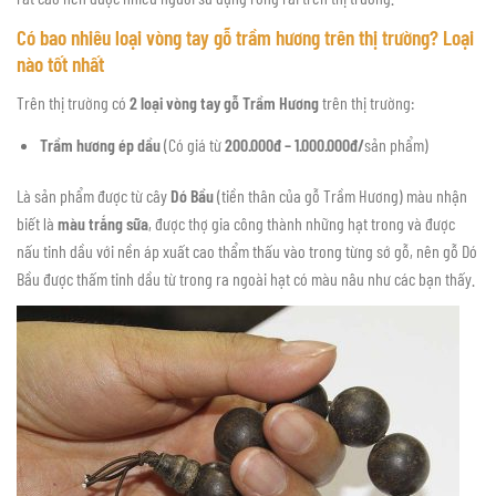
Có bao nhiêu loại vòng tay gỗ trầm hương trên thị trường? Loại
nào tốt nhất
Trên thị trường có
2 loại vòng tay gỗ Trầm Hương
trên thị trường:
Trầm hương ép dầu
(Có giá từ
200.000đ – 1.000.000đ/
sản phẩm)
Là sản phẩm được từ cây
Dó Bầu
(tiền thân của gỗ Trầm Hương) màu nhận
biết là
màu trắng sữa
, được thợ gia công thành những hạt trong và được
nấu tinh dầu với nền áp xuất cao thẩm thấu vào trong từng sớ gỗ, nên gỗ Dó
Bầu được thấm tinh dầu từ trong ra ngoài hạt có màu nâu như các bạn thấy.