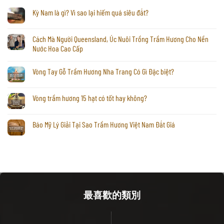
Kỳ Nam là gì? Vì sao lại hiếm quá siêu đắt?
Cách Mà Người Queensland, Úc Nuôi Trồng Trầm Hương Cho Nền
Nước Hoa Cao Cấp
Vòng Tay Gỗ Trầm Hương Nha Trang Có Gì Đặc biệt?
Vòng trầm hương 15 hạt có tốt hay không?
Báo Mỹ Lý Giải Tại Sao Trầm Hương Việt Nam Đắt Giá
最喜歡的類別