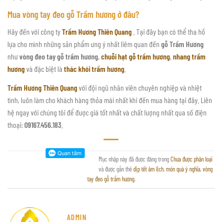
Mua vòng tay đeo gỗ Trầm hương ở đâu?
Hãy đến với công ty
Trầm Hương Thiên Quang
. Tại đây bạn có thể tha hồ
lựa cho mình những sản phẩm ưng ý nhất liêm quan đến
gỗ Trầm Hương
như
vòng đeo tay gỗ trầm hương
,
chuỗi hạt gỗ trầm hương
,
nhang trầm
hương
và đặc biệt là
thác khói trầm hương
.
Trầm Hương Thiên Quang
với đội ngũ nhân viên chuyên nghiệp và nhiệt
tình, luôn làm cho khách hàng thỏa mái nhất khi đến mua hàng tại đây. Liên
hệ ngay với chúng tôi để được giá tốt nhất và chất lượng nhất qua số điện
thoại:
09167.456.183
.
Mục nhập này đã được đăng trong
Chưa được phân loại
và được gắn thẻ
dịp tết âm lịch
,
món quà ý nghĩa
,
vòng
tay đeo gỗ trầm hương
.
ADMIN