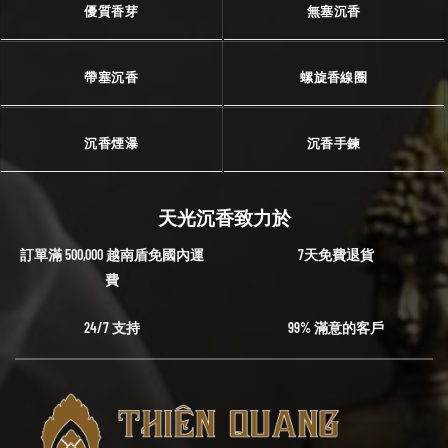
優質香芽
無塞沉香
帶塞沉香
螺旋香線圈
沉香煙瀑
沉香手鍊
天光沉香致力於
訂單滿 500,000 越南盾免國內運
7天免費退貨
費
24/7 支持
99% 滿意的客戶