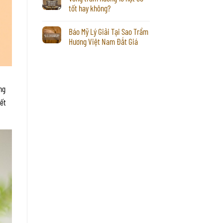
tốt hay không?
Báo Mỹ Lý Giải Tại Sao Trầm
Hương Việt Nam Đắt Giá
ng
iết