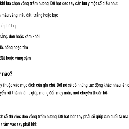
khi lựa chọn vòng trầm hương 108 hạt đeo tay cần lưu ý một số điều như:
 màu vàng, nâu đất, trắng hoặc bạc
sẽ phù hợp
rắng, đen hoặc xám khói
đỏ, hồng hoặc tím
 đất hoặc vàng sậm
y nào?
y thuộc vào mục đích của gia chủ. Bởi nó sẽ có những tác động khác nhau lên 
uyển rủi thành lành, giúp mang đến may mắn, mọi chuyện thuận lợi.
ch sẽ thì việc đeo vòng trầm hương 108 hạt bên tay phải sẽ giúp xua đuổi tà ma
trầm vào tay phải khi: