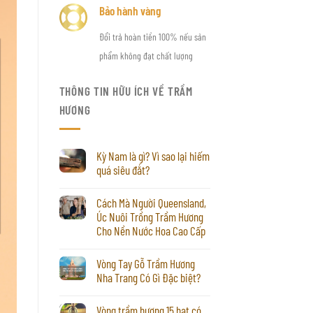
Bảo hành vàng
Đổi trả hoàn tiền 100% nếu sản
phẩm không đạt chất lượng
THÔNG TIN HỮU ÍCH VỀ TRẦM
HƯƠNG
Kỳ Nam là gì? Vì sao lại hiếm
quá siêu đắt?
Cách Mà Người Queensland,
Úc Nuôi Trồng Trầm Hương
Cho Nền Nước Hoa Cao Cấp
Vòng Tay Gỗ Trầm Hương
Nha Trang Có Gì Đặc biệt?
Vòng trầm hương 15 hạt có