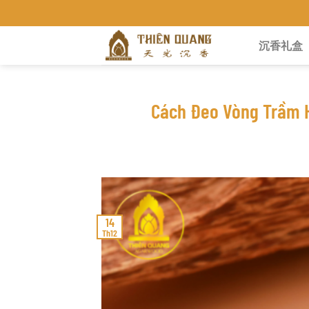
Chuyển
 KHÁNH HÒA
đến
沉香礼盒
nội
dung
Cách Đeo Vòng Trầm H
14
Th12