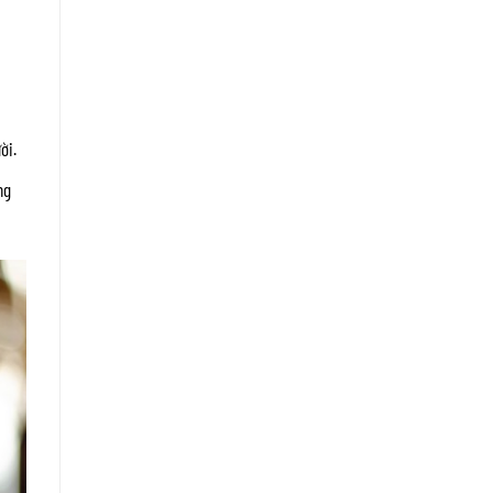
ời.
ng