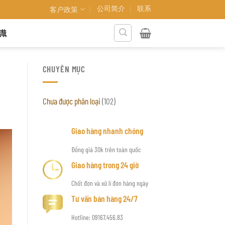
公司简介
联系
客户政策
識
CHUYÊN MỤC
Chưa được phân loại
(102)
Giao hàng nhanh chóng
Đồng giá 30k trên toàn quốc
Giao hàng trong 24 giờ
Chốt đơn và xử lí đơn hàng ngày
Tư vấn bán hàng 24/7
Hotline: 09167.456.83