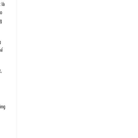
 là
eo
ng
g
hể
t,
ông