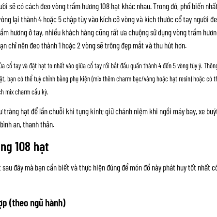
ời sẽ có cách đeo vòng trầm hương 108 hạt khác nhau. Trong đó, phổ biến nhất
ng lại thành 4 hoặc 5 chập tùy vào kích cỡ vòng và kích thước cổ tay người đ
rầm hương ở tay, nhiều khách hàng cũng rất ưa chuộng sử dụng vòng trầm hươ
ạn chỉ nên đeo thành 1 hoặc 2 vòng sẽ trông đẹp mắt và thu hút hơn.
ửa cổ tay và đặt hạt to nhất vào giữa cổ tay rồi bắt đầu quấn thành 4 đến 5 vòng tùy ý. Thôn
hật, bạn có thể tuỳ chỉnh bằng phụ kiện (mix thêm charm bạc/vàng hoặc hạt resin) hoặc có t
ích mix charm cầu kỳ.
 tràng hạt để lần chuỗi khi tụng kinh; giữ chánh niệm khi ngồi máy bay, xe buý
bình an, thanh thản.
ơng 108 hạt
t sau đây mà bạn cần biết và thực hiện đúng để món đồ này phát huy tốt nhất c
ợp (theo ngũ hành)