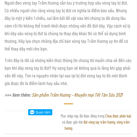
Người đeo vòng tay Trầm Hương cần lưu ý trường hợp xâu vòng tay bị đứt.
Có nhiều người cho rằng vòng tay bị đứt có nghĩa là điềm báo xấu. Nhưng
đây là một ý kiến 1 chiều, sai lầm bởi đồ vật nào khi chúng ta đã dùng lâu
năm rồi thì không thể tránh khỏi được những vấn đề đứt dây. Vậy cách xử lý
khi dây xâu vòng bị đứt là chúng ta thay dây khác thì có thể sử dụng bình
thường. Hãy lựa chọn những địa chỉ bán vòng tay Trầm Hương uy tín để có
thể thay dây mới cho bạn.
Trên đây là tất cả những kiến thức thông tin chúng tôi muốn chia sẻ đến các
bạn khi dây vòng tay bị đứt? Hy vọng bạn sẽ không quá lo lắng khi gặp phải
vấn đề này. Tìm ra nguyên nhân tại sao lại bị đứt vòng tay từ đó mới đánh
giá được đó là điềm lành hay xấu nhé.
>>> Xem thêm:
Sản phẩm Trầm Hương – Khuyến mại Tết Tân Sửu 2021
Mục nhập này đã được đăng trong
Chưa được phân loại
và được gắn thẻ
đứt vòng tay trầm hương
,
vòng trầm
hương
.