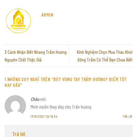
ADMIN
3 Cách Nhận Biết Nhang Trầm Hương
Kinh Nghiệm Chọn Mua Thác Khói
Nguyên Chất Thật, Giả
Xông Trầm Có Thể Bạn Chưa Biết
1 NHỮNG SUY NGHĨ TRÊN “
ĐỨT VÒNG TAY TRẦM HƯƠNG? ĐIỀM TỐT
HAY XẤU
”
Châu
nói:
Mình muốn thay dây cho Trần hương
17/10/2021 TẠI 16:34
TRẢ LỜI
Trả lời