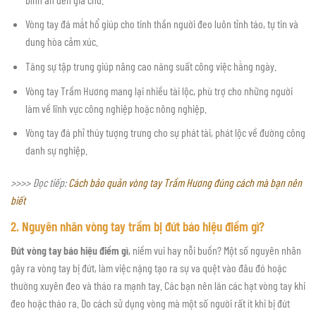
Vòng tay đá mắt hổ giúp cho tinh thần người đeo luôn tỉnh táo, tự tin và
dung hòa cảm xúc.
Tăng sự tập trung giúp nâng cao năng suất công việc hằng ngày.
Vòng tay Trầm Hương mang lại nhiều tài lộc, phù trợ cho những người
làm về lĩnh vực công nghiệp hoặc nông nghiệp.
Vòng tay đá phỉ thúy tượng trưng cho sự phát tài, phát lộc về đường công
danh sự nghiệp.
>>>> Đọc tiếp:
Cách bảo quản vòng tay Trầm Hương đúng cách mà bạn nên
biết
2. Nguyên nhân vòng tay trầm bị đứt báo hiệu điềm gì?
Đứt vòng tay báo hiệu điềm gì
, niềm vui hay nỗi buồn? Một số nguyên nhân
gây ra vòng tay bị đứt, làm việc nặng tạo ra sự va quệt vào đâu đó hoặc
thường xuyên đeo và tháo ra mạnh tay. Các bạn nên lăn các hạt vòng tay khi
đeo hoặc tháo ra. Do cách sử dụng vòng mà một số người rất ít khi bị đứt