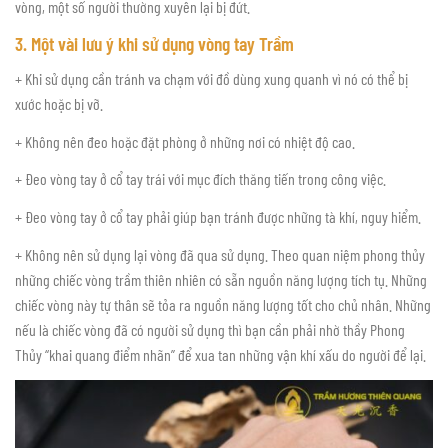
vòng, một số người thường xuyên lại bị đứt.
3. Một vài lưu ý khi sử dụng vòng tay Trầm
+ Khi sử dụng cần tránh va chạm với đồ dùng xung quanh vì nó có thể bị
xước hoặc bị vỡ.
+ Không nên đeo hoặc đặt phòng ở những nơi có nhiệt độ cao.
+ Đeo vòng tay ở cổ tay trái với mục đích thăng tiến trong công việc.
+ Đeo vòng tay ở cổ tay phải giúp bạn tránh được những tà khí, nguy hiểm.
+ Không nên sử dụng lại vòng đã qua sử dụng. Theo quan niệm phong thủy
những chiếc vòng trầm thiên nhiên có sẵn nguồn năng lượng tích tụ. Những
chiếc vòng này tự thân sẽ tỏa ra nguồn năng lượng tốt cho chủ nhân. Những
nếu là chiếc vòng đã có người sử dụng thì bạn cần phải nhờ thầy Phong
Thủy “khai quang điểm nhãn” để xua tan những vận khí xấu do người để lại.