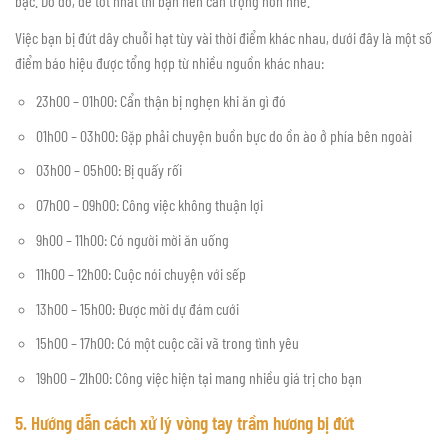
bạc. Do đó, để tốt nhất thì bạn nên cẩn trọng hơn nhé.
Việc bạn bị đứt dây chuỗi hạt tùy vài thời điểm khác nhau, dưới đây là một số
điểm báo hiệu được tổng hợp từ nhiều nguồn khác nhau:
23h00 – 01h00: Cẩn thận bị nghẹn khi ăn gì đó
01h00 – 03h00: Gặp phải chuyện buồn bực do ồn ào ở phía bên ngoài
03h00 – 05h00: Bị quấy rối
07h00 – 09h00: Công việc không thuận lợi
9h00 – 11h00: Có người mời ăn uống
11h00 – 12h00: Cuộc nói chuyện với sếp
13h00 – 15h00: Được mời dự đám cưới
15h00 – 17h00: Có một cuộc cãi vã trong tình yêu
19h00 – 21h00: Công việc hiện tại mang nhiều giá trị cho bạn
5. Hướng dẫn cách xử lý vòng tay trầm hương bị đứt