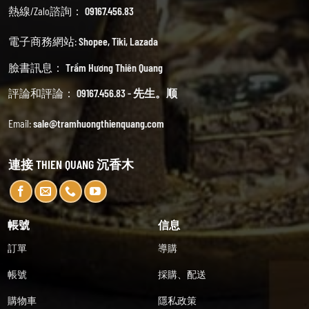
熱線/Zalo諮詢：
09167.456.83
電子商務網站:
Shopee
,
Tiki
,
Lazada
臉書訊息：
Trầm Hương Thiên Quang
評論和評論：
09167.456.83 - 先生。顺
Email:
sale@tramhuongthienquang.com
連接 THIEN QUANG 沉香木
帳號
信息
訂單
導購
帳號
採購、配送
購物車
隱私政策