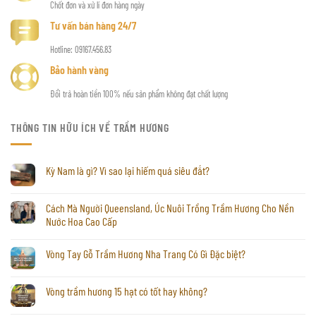
Chốt đơn và xử lí đơn hàng ngày
Tư vấn bán hàng 24/7
Hotline: 09167.456.83
Bảo hành vàng
Đổi trả hoàn tiền 100% nếu sản phẩm không đạt chất lượng
THÔNG TIN HỮU ÍCH VỀ TRẦM HƯƠNG
Kỳ Nam là gì? Vì sao lại hiếm quá siêu đắt?
Cách Mà Người Queensland, Úc Nuôi Trồng Trầm Hương Cho Nền
Nước Hoa Cao Cấp
Vòng Tay Gỗ Trầm Hương Nha Trang Có Gì Đặc biệt?
Vòng trầm hương 15 hạt có tốt hay không?