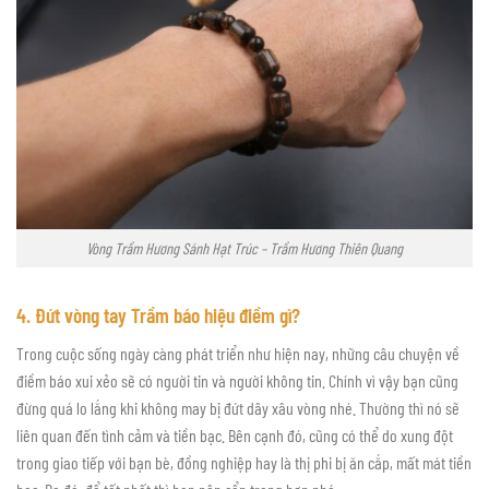
Vòng Trầm Hương Sánh Hạt Trúc – Trầm Hương Thiên Quang
4. Đứt vòng tay Trầm báo hiệu điềm gì?
Trong cuộc sống ngày càng phát triển như hiện nay, những câu chuyện về
điềm báo xui xẻo sẽ có người tin và người không tin. Chính vì vậy bạn cũng
đừng quá lo lắng khi không may bị đứt dây xâu vòng nhé. Thường thì nó sẽ
liên quan đến tình cảm và tiền bạc. Bên cạnh đó, cũng có thể do xung đột
trong giao tiếp với bạn bè, đồng nghiệp hay là thị phi bị ăn cắp, mất mát tiền