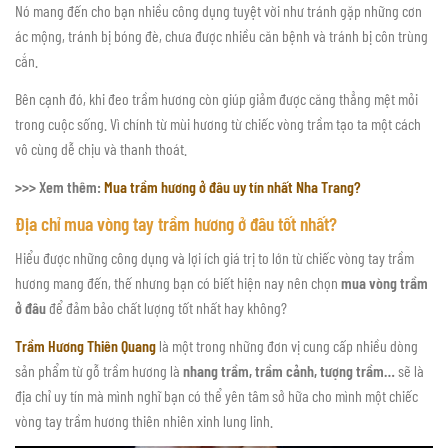
Nó mang đến cho bạn nhiều công dụng tuyệt vời như tránh gặp những cơn
ác mộng, tránh bị bóng đè, chưa được nhiều căn bệnh và tránh bị côn trùng
cắn.
Bên cạnh đó, khi đeo trầm hương còn giúp giảm được căng thẳng mệt mỏi
trong cuộc sống. Vì chính từ mùi hương từ chiếc vòng trầm tạo ta một cách
vô cùng dễ chịu và thanh thoát.
>>> Xem thêm:
Mua trầm hương ở đâu uy tín nhất Nha Trang?
Địa chỉ mua vòng tay trầm hương ở đâu tốt nhất?
Hiểu được những công dụng và lợi ích giá trị to lớn từ chiếc vòng tay trầm
hương mang đến, thế nhưng bạn có biết hiện nay nên chọn
mua vòng trầm
ở đâu
để đảm bảo chất lượng tốt nhất hay không?
Trầm Hương Thiên Quang
là một trong những đơn vị cung cấp nhiều dòng
sản phẩm từ gỗ trầm hương là
nhang trầm, trầm cảnh, tượng trầm…
sẽ là
địa chỉ uy tín mà mình nghĩ bạn có thể yên tâm sở hữa cho mình một chiếc
vòng tay trầm hương thiên nhiên xinh lung linh.