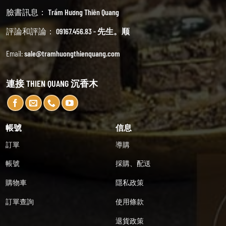
臉書訊息：
Trầm Hương Thiên Quang
評論和評論：
09167.456.83 - 先生。顺
Email:
sale@tramhuongthienquang.com
連接 THIEN QUANG 沉香木
帳號
信息
訂單
導購
帳號
採購、配送
購物車
隱私政策
訂單查詢
使用條款
退貨政策