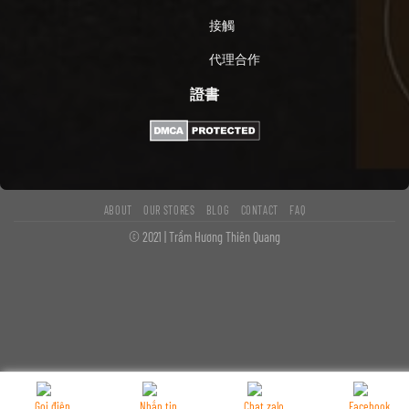
接觸
代理合作
證書
ABOUT
OUR STORES
BLOG
CONTACT
FAQ
© 2021 | Trầm Hương Thiên Quang
Gọi điện
Nhắn tin
Chat zalo
Facebook