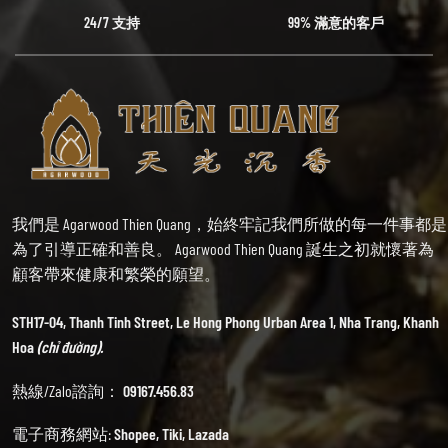
24/7 支持
99% 滿意的客戶
我們是 Agarwood Thien Quang，始終牢記我們所做的每一件事都是
為了引導正確和善良。 Agarwood Thien Quang 誕生之初就懷著為
顧客帶來健康和繁榮的願望。
STH17-04, Thanh Tinh Street, Le Hong Phong Urban Area 1, Nha Trang, Khanh
Hoa
(chỉ đường).
熱線/Zalo諮詢：
09167.456.83
電子商務網站:
Shopee
,
Tiki
,
Lazada