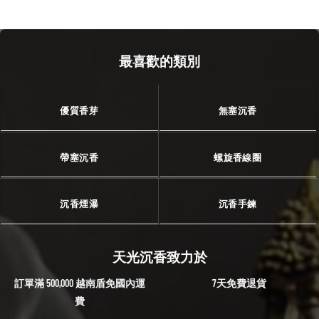
最喜歡的類別
優質香芽
無塞沉香
帶塞沉香
螺旋香線圈
沉香煙瀑
沉香手鍊
天光沉香致力於
訂單滿 500,000 越南盾免國內運
7天免費退貨
費