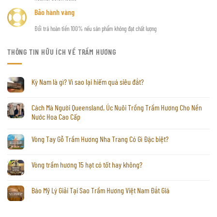
Bảo hành vàng
Đổi trả hoàn tiền 100% nếu sản phẩm không đạt chất lượng
THÔNG TIN HỮU ÍCH VỀ TRẦM HƯƠNG
Kỳ Nam là gì? Vì sao lại hiếm quá siêu đắt?
Cách Mà Người Queensland, Úc Nuôi Trồng Trầm Hương Cho Nền
Nước Hoa Cao Cấp
Vòng Tay Gỗ Trầm Hương Nha Trang Có Gì Đặc biệt?
Vòng trầm hương 15 hạt có tốt hay không?
Báo Mỹ Lý Giải Tại Sao Trầm Hương Việt Nam Đắt Giá