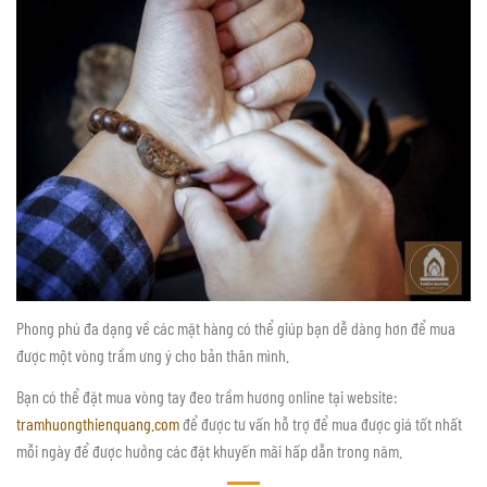
Phong phú đa dạng về các mặt hàng có thể giúp bạn dễ dàng hơn để mua
được một vòng trầm ưng ý cho bản thân mình.
Bạn có thể đặt mua vòng tay đeo trầm hương online tại website:
tramhuongthienquang.com
để được tư vấn hỗ trợ để mua được giá tốt nhất
mỗi ngày để được hưởng các đặt khuyến mãi hấp dẫn trong năm.