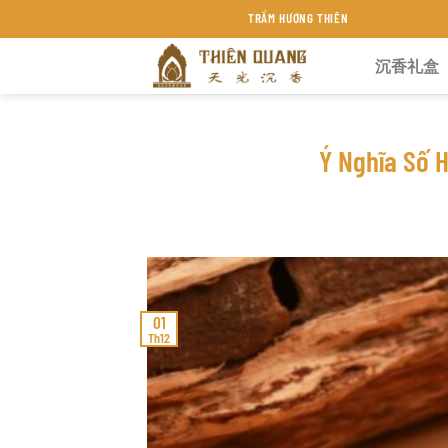
Chuyển
TRẦM HƯƠNG THIÊN QUANG KHÁNH HÒA
đến
沉香礼盒
nội
dung
Ý Nghĩa Số 
01
Th12