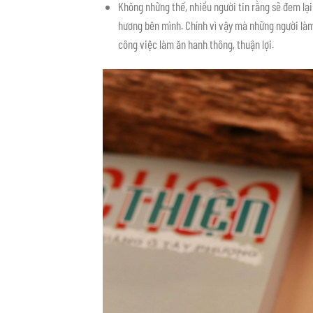
Không những thế, nhiều người tin rằng sẽ đem lại
hương bên mình. Chính vì vậy mà những người là
công việc làm ăn hanh thông, thuận lợi.