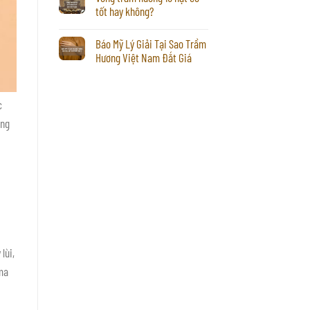
tốt hay không?
Báo Mỹ Lý Giải Tại Sao Trầm
Hương Việt Nam Đắt Giá
c
ang
lùi,
 ma