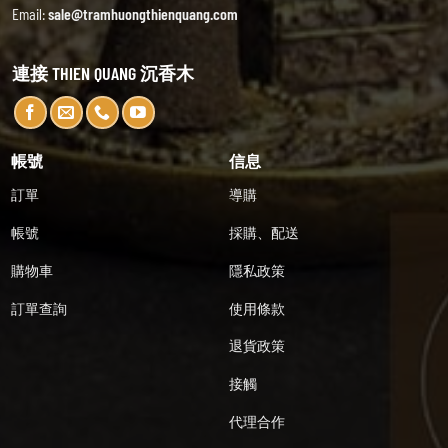
Email:
sale@tramhuongthienquang.com
連接 THIEN QUANG 沉香木
帳號
信息
訂單
導購
帳號
採購、配送
購物車
隱私政策
訂單查詢
使用條款
退貨政策
接觸
代理合作