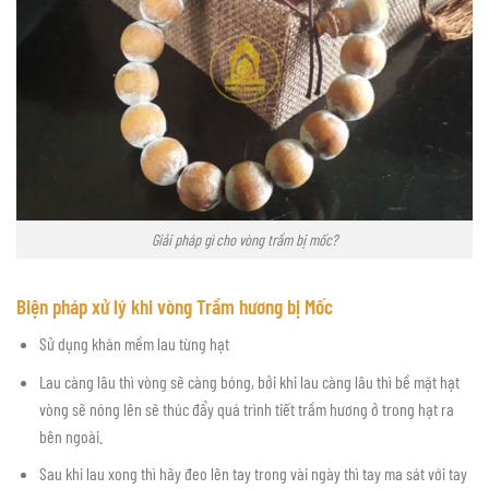
Giải pháp gì cho vòng trầm bị mốc?
Biện pháp xử lý khi vòng Trầm hương bị Mốc
Sử dụng khăn mềm lau từng hạt
Lau càng lâu thì vòng sẽ càng bóng, bởi khi lau càng lâu thì bề mặt hạt
vòng sẽ nóng lên sẽ thúc đẩy quá trình tiết trầm hương ở trong hạt ra
bên ngoài.
Sau khi lau xong thì hãy đeo lên tay trong vài ngày thì tay ma sát với tay