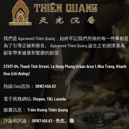
我們是 Agarwood Thien Quang，始終牢記我們所做的每一件事都是
為了引導正確和善良。 Agarwood Thien Quang 誕生之初就懷著為
顧客帶來健康和繁榮的願望。
STH17-04, Thanh Tinh Street, Le Hong Phong Urban Area 1, Nha Trang, Khanh
Hoa
(chỉ đường).
熱線/Zalo諮詢：
09167.456.83
電子商務網站:
Shopee
,
Tiki
,
Lazada
臉書訊息：
Trầm Hương Thiên Quang
評論和評論：
09167.456.83 - 先生。顺