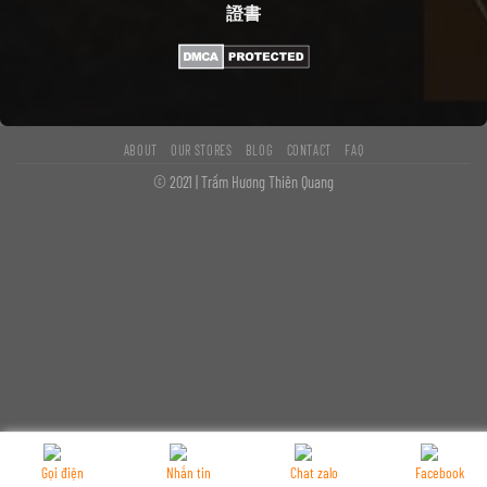
證書
ABOUT
OUR STORES
BLOG
CONTACT
FAQ
© 2021 | Trầm Hương Thiên Quang
Gọi điện
Nhắn tin
Chat zalo
Facebook