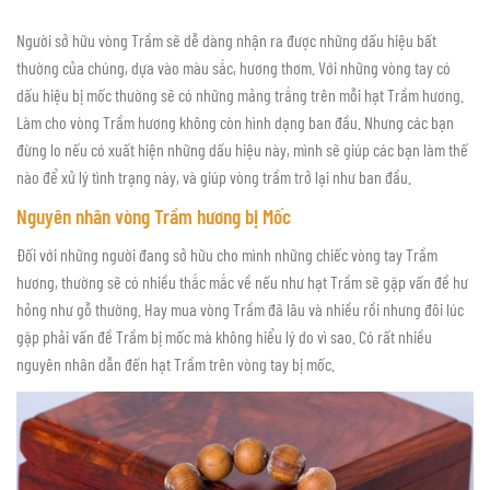
Người sở hữu vòng Trầm sẽ dễ dàng nhận ra được những dấu hiệu bất
thường của chúng, dựa vào màu sắc, hương thơm. Với những vòng tay có
dấu hiệu bị mốc thường sẽ có những mảng trắng trên mỗi hạt Trầm hương.
Làm cho vòng Trầm hương không còn hình dạng ban đầu. Nhưng các bạn
đừng lo nếu có xuất hiện những dấu hiệu này, mình sẽ giúp các bạn làm thế
nào để xử lý tình trạng này, và giúp vòng trầm trở lại như ban đầu.
Nguyên nhân vòng Trầm hương bị Mốc
Đối với những người đang sở hữu cho mình những chiếc vòng tay Trầm
hương, thường sẽ có nhiều thắc mắc về nếu như hạt Trầm sẽ gặp vấn đề hư
hỏng như gỗ thường. Hay mua vòng Trầm đã lâu và nhiều rồi nhưng đôi lúc
gặp phải vấn đề Trầm bị mốc mà không hiểu lý do vì sao. Có rất nhiều
nguyên nhân dẫn đến hạt Trầm trên vòng tay bị mốc.