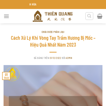
Chuyển
TRẦM HƯƠNG THIÊN QUANG KHÁNH
đến
nội
dung
CHƯA ĐƯỢC PHÂN LOẠI
Cách Xử Lý Khi Vòng Tay Trầm Hương Bị Mốc –
Hiệu Quả Nhất Năm 2023
ĐÃ ĐĂNG TRÊN
01/12/2022
BỞI
ADMIN
01
Th12