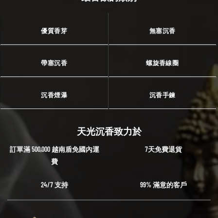
優質香芽
無塞沉香
帶塞沉香
螺旋香線圈
沉香煙瀑
沉香手鍊
天光沉香致力於
訂單滿 500,000 越南盾免國內運
7天免費退貨
費
24/7 支持
99% 滿意的客戶